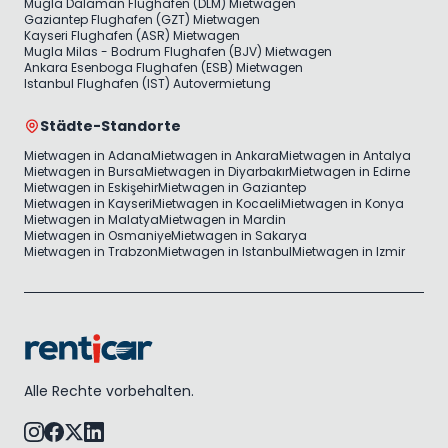
Mugla Dalaman Flughafen (DLM) Mietwagen
Gaziantep Flughafen (GZT) Mietwagen
Kayseri Flughafen (ASR) Mietwagen
Mugla Milas - Bodrum Flughafen (BJV) Mietwagen
Ankara Esenboga Flughafen (ESB) Mietwagen
Istanbul Flughafen (IST) Autovermietung
Städte-Standorte
Mietwagen in Adana
Mietwagen in Ankara
Mietwagen in Antalya
Mietwagen in Bursa
Mietwagen in Diyarbakır
Mietwagen in Edirne
Mietwagen in Eskişehir
Mietwagen in Gaziantep
Mietwagen in Kayseri
Mietwagen in Kocaeli
Mietwagen in Konya
Mietwagen in Malatya
Mietwagen in Mardin
Mietwagen in Osmaniye
Mietwagen in Sakarya
Mietwagen in Trabzon
Mietwagen in Istanbul
Mietwagen in Izmir
Alle Rechte vorbehalten.