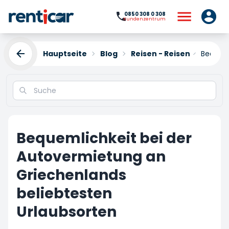
0850 308 0 308
Kundenzentrum
Hauptseite
Blog
Reisen - Reisen
Bequeml
Bequemlichkeit bei der
Autovermietung an
Griechenlands
beliebtesten
Urlaubsorten