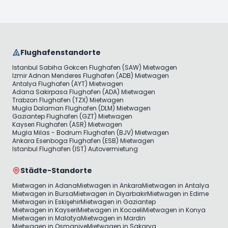
Flughafenstandorte
Istanbul Sabiha Gokcen Flughafen (SAW) Mietwagen
Izmir Adnan Menderes Flughafen (ADB) Mietwagen
Antalya Flughafen (AYT) Mietwagen
Adana Sakirpasa Flughafen (ADA) Mietwagen
Trabzon Flughafen (TZX) Mietwagen
Mugla Dalaman Flughafen (DLM) Mietwagen
Gaziantep Flughafen (GZT) Mietwagen
Kayseri Flughafen (ASR) Mietwagen
Mugla Milas - Bodrum Flughafen (BJV) Mietwagen
Ankara Esenboga Flughafen (ESB) Mietwagen
Istanbul Flughafen (IST) Autovermietung
Städte-Standorte
Mietwagen in Adana
Mietwagen in Ankara
Mietwagen in Antalya
Mietwagen in Bursa
Mietwagen in Diyarbakır
Mietwagen in Edirne
Mietwagen in Eskişehir
Mietwagen in Gaziantep
Mietwagen in Kayseri
Mietwagen in Kocaeli
Mietwagen in Konya
Mietwagen in Malatya
Mietwagen in Mardin
Mietwagen in Osmaniye
Mietwagen in Sakarya