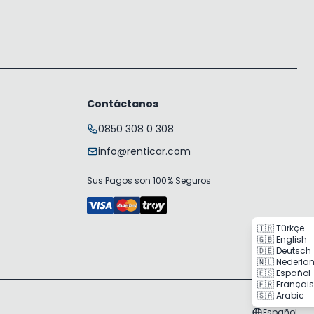
Contáctanos
0850 308 0 308
info@renticar.com
Sus Pagos son 100% Seguros
🇹🇷 Türkçe
🇬🇧 English
🇩🇪 Deutsch
🇳🇱 Nederla
🇪🇸 Español
🇫🇷 Français
🇸🇦 Arabic
Español