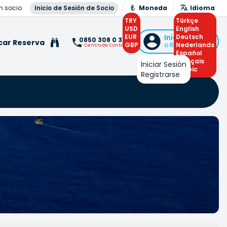
n socio
Inicio de Sesión de Socio
Moneda
Idioma
TRY
Türkçe
USD
English
EUR
Iniciar Sesión
Deutsch
0850 308 0 308
car Reserva
GBP
o Registrarse
Nederlands
Centro de Contacto
Español
Français
Iniciar Sesión
Arabic
Registrarse