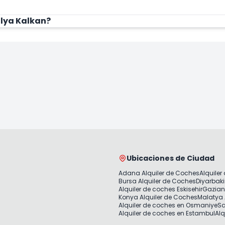
alya Kalkan?
Ubicaciones de Ciudad
Adana Alquiler de Coches
Alquiler
Bursa Alquiler de Coches
Diyarbaki
Alquiler de coches Eskisehir
Gazian
Konya Alquiler de Coches
Malatya 
Alquiler de coches en Osmaniye
Sa
Alquiler de coches en Estambul
Alq