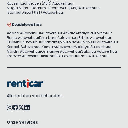
Kayseri Luchthaven (ASR) Autoverhuur
Mugla Milas - Bodrum Luchthaven (BJV) Autoverhuur
Istanbul Airport (IST) Autoverhuur
Stadslocaties
Adana Autoverhuur
Autoverhuur Ankara
Antalya autoverhuur
Bursa Autoverhuur
Diyarbakir Autoverhuur
Edirne Autoverhuur
Eskisehir Autoverhuur
Gaziantep Autoverhuur
Kayseri Autoverhuur
Kocaeli Autoverhuur
Konya Autoverhuur
Malatya Autoverhuur
Mardin Autoverhuur
Osmaniye Autoverhuur
Sakarya Autoverhuur
Trabzon Autoverhuur
Istanbul Autoverhuur
Izmir Autoverhuur
Alle rechten voorbehouden.
Onze Services