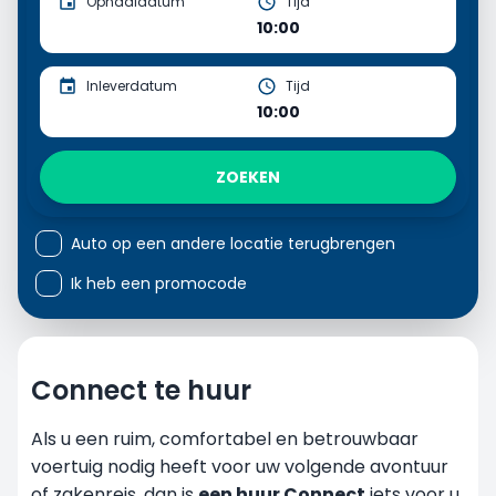
Ophaaldatum
Tijd
10:00
Inleverdatum
Tijd
10:00
ZOEKEN
Auto op een andere locatie terugbrengen
Ik heb een promocode
Connect te huur
Als u een ruim, comfortabel en betrouwbaar
voertuig nodig heeft voor uw volgende avontuur
of zakenreis, dan is
een huur Connect
iets voor u.