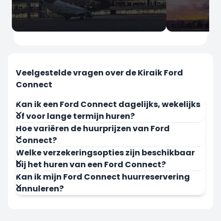
İstanbul
İstanbul
Sabiha Gokcen Luchthaven
Istanbul L
Veelgestelde vragen over de Kiraik Ford
Connect
Kan ik een Ford Connect dagelijks, wekelijks
of voor lange termijn huren?
Hoe variëren de huurprijzen van Ford
Nu Huren
Nu Huren
Connect?
Welke verzekeringsopties zijn beschikbaar
bij het huren van een Ford Connect?
Kan ik mijn Ford Connect huurreservering
annuleren?