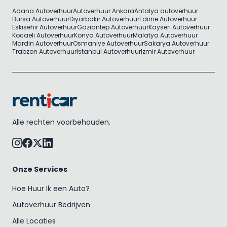
Adana Autoverhuur
Autoverhuur Ankara
Antalya autoverhuur
Bursa Autoverhuur
Diyarbakir Autoverhuur
Edirne Autoverhuur
Eskisehir Autoverhuur
Gaziantep Autoverhuur
Kayseri Autoverhuur
Kocaeli Autoverhuur
Konya Autoverhuur
Malatya Autoverhuur
Mardin Autoverhuur
Osmaniye Autoverhuur
Sakarya Autoverhuur
Trabzon Autoverhuur
Istanbul Autoverhuur
Izmir Autoverhuur
Alle rechten voorbehouden.
Onze Services
Hoe Huur Ik een Auto?
Autoverhuur Bedrijven
Alle Locaties