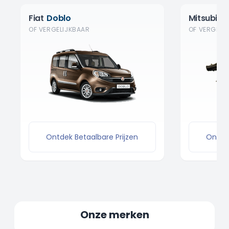
Fiat
Doblo
Mitsubishi
OF VERGELIJKBAAR
OF VERGELI
Ontdek Betaalbare Prijzen
Ontdek
Onze merken