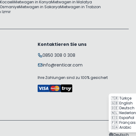
Kocaeli
Mietwagen in Konya
Mietwagen in Malatya
 Osmaniye
Mietwagen in Sakarya
Mietwagen in Trabzon
 Izmir
Kontaktieren Sie uns
0850 308 0 308
info@renticar.com
Ihre Zahlungen sind zu 100% gesichert
🇹🇷 Türkçe
🇬🇧 English
🇩🇪 Deutsch
🇳🇱 Nederla
🇪🇸 Español
🇫🇷 Français
🇸🇦 Arabic
Deutsch