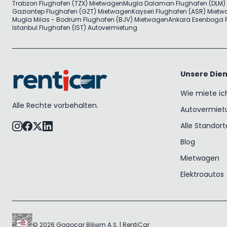
Trabzon Flughafen (TZX) Mietwagen
Mugla Dalaman Flughafen (DLM)
Gaziantep Flughafen (GZT) Mietwagen
Kayseri Flughafen (ASR) Miet
Mugla Milas - Bodrum Flughafen (BJV) Mietwagen
Ankara Esenboga F
Istanbul Flughafen (IST) Autovermietung
Unsere Dien
Wie miete ic
Alle Rechte vorbehalten.
Autovermiet
Alle Standort
Blog
Mietwagen
Elektroautos
© 2026 Gogocar Bilişim A.Ş. | RentiCar