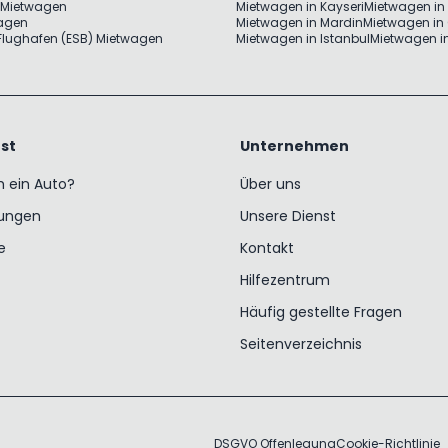
 Mietwagen
Mietwagen in Kayseri
Mietwagen in 
wagen
Mietwagen in Mardin
Mietwagen in
lughafen (ESB) Mietwagen
Mietwagen in Istanbul
Mietwagen in
st
Unternehmen
h ein Auto?
Über uns
ungen
Unsere Dienst
e
Kontakt
Hilfezentrum
Häufig gestellte Fragen
Seitenverzeichnis
DSGVO Offenlegung
Cookie-Richtlinie