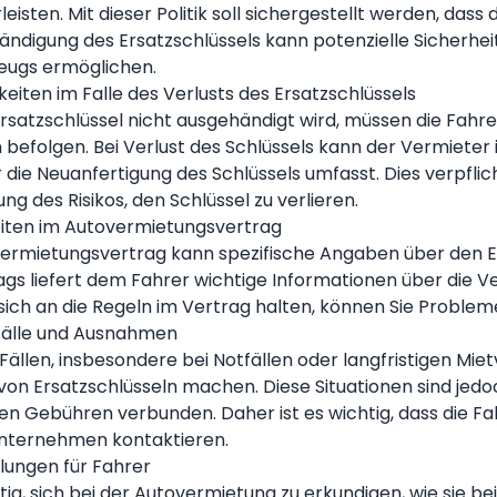
eisten. Mit dieser Politik soll sichergestellt werden, dass 
ndigung des Ersatzschlüssels kann potenzielle Sicherheit
eugs ermöglichen.
keiten im Falle des Verlusts des Ersatzschlüssels
Ersatzschlüssel nicht ausgehändigt wird, müssen die Fahre
 befolgen. Bei Verlust des Schlüssels kann der Vermieter 
 die Neuanfertigung des Schlüssels umfasst. Dies verpflic
ng des Risikos, den Schlüssel zu verlieren.
heiten im Autovermietungsvertrag
ermietungsvertrag kann spezifische Angaben über den E
ags liefert dem Fahrer wichtige Informationen über die V
sich an die Regeln im Vertrag halten, können Sie Problem
fälle und Ausnahmen
n Fällen, insbesondere bei Notfällen oder langfristigen M
 von Ersatzschlüsseln machen. Diese Situationen sind jed
hen Gebühren verbunden. Daher ist es wichtig, dass die 
nternehmen kontaktieren.
lungen für Fahrer
htig, sich bei der Autovermietung zu erkundigen, wie sie be