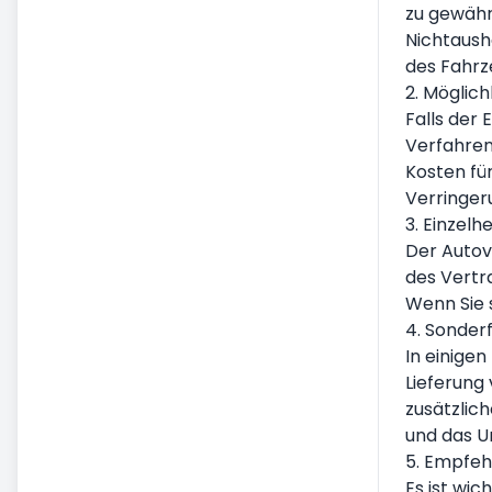
zu gewährl
Zusätzliche Dienstleistungen
Nichtaushä
Autovermietung am Flughafen
des Fahrz
Unfall, Beschädigung und
2. Möglich
Falls der 
fehlende Unterschlagung Status
Verfahren
Nutzfahrzeug-Vermietung
Kosten für
Langfristige Autovermietung
Verringeru
Preisgestaltung & Bezahlung
3. Einzel
Der Autov
des Vertr
Wenn Sie 
4. Sonder
In einige
Lieferung
zusätzlic
und das U
5. Empfeh
Es ist wic