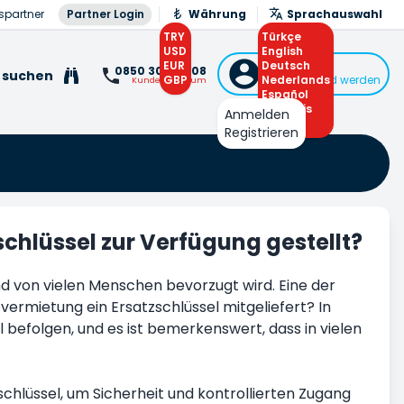
spartner
Partner Login
Währung
Sprachauswahl
TRY
Türkçe
USD
English
EUR
Deutsch
Anmelden
0850 308 0 308
 suchen
GBP
Nederlands
oder Mitglied werden
Kundenzentrum
Español
Français
Anmelden
Arabic
Registrieren
hlüssel zur Verfügung gestellt?
und von vielen Menschen bevorzugt wird. Eine der
tovermietung ein Ersatzschlüssel mitgeliefert? In
gel befolgen, und es ist bemerkenswert, dass in vielen
chlüssel, um Sicherheit und kontrollierten Zugang