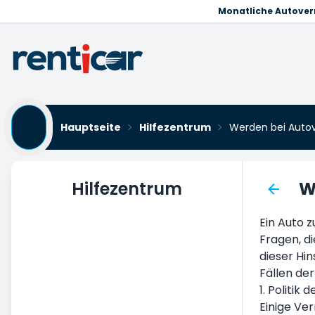
Monatliche Autove
Hauptseite
Hilfezentrum
Werden bei Autov
Hilfezentrum
W
Autovermietung
Ein Auto z
Fahrzeug Pickup
Fragen, di
Auslieferung des Fahrzeugs
dieser Hin
Fällen der
Bedingungen und Konditionen der
1. Politik
Autovermietung
Einige Ve
Monatliche Autovermietung