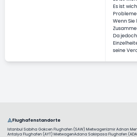
Es ist wic
Probleme 
Wenn Sie 
Zusammenf
Da jedoch 
Einzelheit
seine Ve
Flughafenstandorte
Istanbul Sabiha Gokcen Flughafen (SAW) Mietwagen
Izmir Adnan Me
Antalya Flughafen (AYT) Mietwagen
Adana Sakirpasa Flughafen (ADA