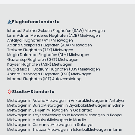
Flughafenstandorte
Istanbul Sabiha Gokcen Flughafen (SAW) Mietwagen
Izmir Adnan Menderes Flughafen (ADB) Mietwagen
Antalya Flughafen (AYT) Mietwagen
Adana Sakirpasa Flughafen (ADA) Mietwagen
Trabzon Flughafen (TZX) Mietwagen
Mugla Dalaman Flughafen (DLM) Mietwagen
Gaziantep Flughafen (GZT) Mietwagen
Kayseri Flughafen (ASR) Mietwagen
Mugla Milas - Bodrum Flughafen (BJV) Mietwagen
Ankara Esenboga Flughafen (ESB) Mietwagen
Istanbul Flughafen (IST) Autovermietung
Städte-Standorte
Mietwagen in Adana
Mietwagen in Ankara
Mietwagen in Antalya
Mietwagen in Bursa
Mietwagen in Diyarbakır
Mietwagen in Edirne
Mietwagen in Eskişehir
Mietwagen in Gaziantep
Mietwagen in Kayseri
Mietwagen in Kocaeli
Mietwagen in Konya
Mietwagen in Malatya
Mietwagen in Mardin
Mietwagen in Osmaniye
Mietwagen in Sakarya
Mietwagen in Trabzon
Mietwagen in Istanbul
Mietwagen in Izmir