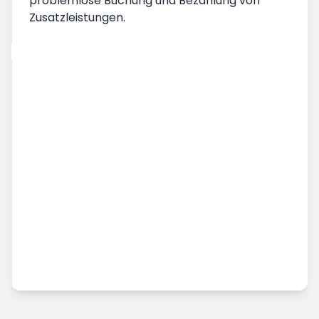
problemlose Buchung und Bezahlung von
Zusatzleistungen.
Autovermietung
Fahrzeug Pickup
Auslieferung des Fahrzeugs
Bedingungen und Konditionen der
Autovermietung
Monatliche Autovermietung
Zusätzliche Dienstleistungen
Autovermietung am Flughafen
Unfall, Beschädigung und fehlende
Unterschlagung Status
Nutzfahrzeug-Vermietung
Langfristige Autovermietung
Preisgestaltung & Bezahlung