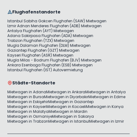
Flughafenstandorte
Istanbul Sabiha Gokcen Flughafen (SAW) Mietwagen
Izmir Adnan Menderes Flughafen (ADB) Mietwagen
Antalya Flughafen (AYT) Mietwagen
Adana Sakirpasa Flughafen (ADA) Mietwagen
Trabzon Flughafen (TZX) Mietwagen
Mugla Dalaman Flughafen (DLM) Mietwagen
Gaziantep Flughafen (GZT) Mietwagen
Kayseri Flughafen (ASR) Mietwagen
Mugla Milas - Bodrum Flughafen (BJV) Mietwagen
Ankara Esenboga Flughafen (ESB) Mietwagen
Istanbul Flughafen (IST) Autovermietung
Städte-Standorte
Mietwagen in Adana
Mietwagen in Ankara
Mietwagen in Antalya
Mietwagen in Bursa
Mietwagen in Diyarbakır
Mietwagen in Edirne
Mietwagen in Eskişehir
Mietwagen in Gaziantep
Mietwagen in Kayseri
Mietwagen in Kocaeli
Mietwagen in Konya
Mietwagen in Malatya
Mietwagen in Mardin
Mietwagen in Osmaniye
Mietwagen in Sakarya
Mietwagen in Trabzon
Mietwagen in Istanbul
Mietwagen in Izmir