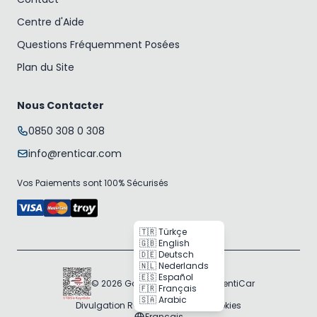
Centre d'Aide
Questions Fréquemment Posées
Plan du Site
Nous Contacter
0850 308 0 308
info@renticar.com
Vos Paiements sont 100% Sécurisés
🇹🇷 Türkçe
🇬🇧 English
🇩🇪 Deutsch
🇳🇱 Nederlands
🇪🇸 Español
© 2026 Gogocar Bilişim A.Ş. | RentiCar
🇫🇷 Français
🇸🇦 Arabic
Divulgation RGPD
Politique des Cookies
Français