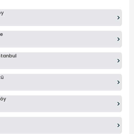
öy
ne
stanbul
zü
köy