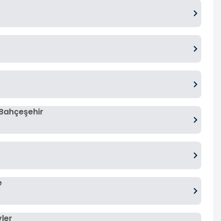
 Bahçeşehir
e
vler