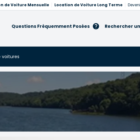
on de Voiture Mensuelle
Location de Voiture Long Terme
Deveni
Questions Fréquemment Posées
Rechercher un
 voitures
res