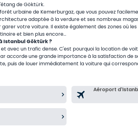
'étang de Göktürk.
la forêt urbaine de Kemerburgaz, que vous pouvez facileme
rchitecture adaptée à la verdure et ses nombreux magasins
 garer votre voiture. Il existe également des zones où le
inoire et bien plus encore...
 à Istanbul Göktürk ?
t avec un trafic dense. C'est pourquoi la location de voi
Car accorde une grande importance à la satisfaction de se
 date, puis de louer immédiatement la voiture qui correspon
Aéroport d'Istan