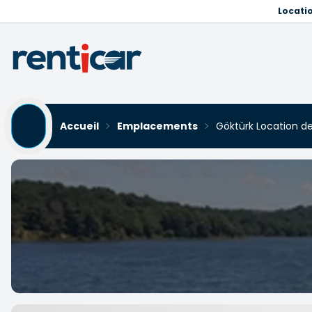
Locati
Accueil
Emplacements
Göktürk Location de
Göktürk Location de voitu
Yükleniyor...