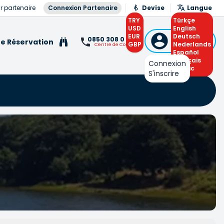
r partenaire
Connexion Partenaire
Devise
Langue
TRY
Türkçe
USD
English
EUR
Connexion
Deutsch
0850 308 0 308
e Réservation
GBP
ou S'inscrire
Nederlands
Centre de Contact
Español
Français
Connexion
Arabic
S'inscrire