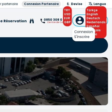
r partenaire
Connexion Partenaire
Devise
Langue
TRY
Türkçe
USD
English
EUR
Connexion
Deutsch
0850 308 0 308
e Réservation
GBP
ou S'inscrire
Nederlands
Centre de Contact
Español
Français
Connexion
Arabic
S'inscrire