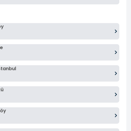
öy
ne
stanbul
zü
köy