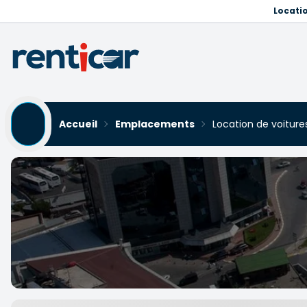
Locati
Accueil
Emplacements
Location de voiture
Location de voitures Kava
Yükleniyor...