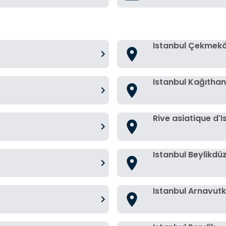
Istanbul Çekmek
Istanbul Kağıtha
Rive asiatique d'I
Istanbul Beylikdü
Istanbul Arnavut