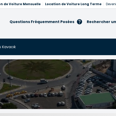
on de Voiture Mensuelle
Location de Voiture Long Terme
Deveni
Questions Fréquemment Posées
Rechercher un
s Kavacık
cık