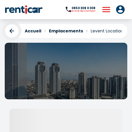
0850 308 0 308
Centre de Contact
Accueil
Emplacements
Levent Location de 
Levent Location de
Voiture
Yükleniyor...