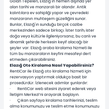
Golan Tepeleri, Elazığ'ın hemen dışında yer
alan tarihi ve manzaralı bir alandır. Antik
kalıntılara ev sahipliği yapar ve çevredeki
manzaranın muhteşem güzelliğini sunar.
Bunlar, Elazığ'ın sunduğu birçok cazibe
merkezinden sadece birkaçı. İster tarih
,
ister
doğa veya kültürle ilgileniyorsanız, bu canlı ve
dinamik şehirde herkesin keyif alacağı bir
şeyler var. Elazığ araba kiralama hizmeti ile
tüm bu manzaraların keyfini mesafeyi dert
etmeden çıkarabilirsiniz.
Elazığ Oto Kiralama Nasıl Yapabilirsiniz?
RentiCar ile Elazığ oto kiralama hizmeti için
rezervasyon yaptırmak oldukça basit bir
prosedürdür. İzlenecek adımlar şunlardır:
· RentiCar web sitesini ziyaret ederek veya
İletişim Merkezi’ni arayarak başlayın.
· Çıkan sayfaya kiralama tarihlerinizi, teslim
alma konumunuzu ve teslim etme konumunuzu