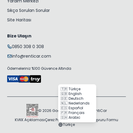
Yardım Merkezi
Sıkça Sorulan Sorular
Site Haritası
Bize Ulaşın
0850 308 0 308
info@renticar.com
Ödemeleriniz %100 Güvence Altında
🇹🇷 Türkçe
🇬🇧 English
🇩🇪 Deutsch
🇳🇱 Nederlands
🇪🇸 Español
© 2026 Gogocar Bilişim A.Ş. | RentiCar
🇫🇷 Français
🇸🇦 Arabic
KVKK Açıklaması
Çerez Politikası
Veri Sahibi Başvuru Formu
Türkçe