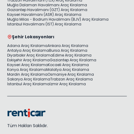
Trabzon Havalimanı (TZX) Araç Kiralama
Muğla Dalaman Havalimanı Araç Kiralama
Gaziantep Havalimanı (GZT) Araç Kiralama
Kayseri Havalimanı (ASR) Araç Kiralama
Muğla Milas - Bodrum Havalimanı (BJV) Araç Kiralama
İstanbul Havalimanı (IST) Araç Kiralama
Şehir Lokasyonları
Adana Araç Kiralama
Ankara Araç Kiralama
Antalya Araç Kiralama
Bursa Araç Kiralama
Diyarbakır Araç Kiralama
Edirne Araç Kiralama
Eskişehir Araç Kiralama
Gaziantep Araç Kiralama
Kayseri Araç Kiralama
Kocaeli Araç Kiralama
Konya Araç Kiralama
Malatya Araç Kiralama
Mardin Araç Kiralama
Osmaniye Araç Kiralama
Sakarya Araç Kiralama
Trabzon Araç Kiralama
İstanbul Araç Kiralama
İzmir Araç Kiralama
Tüm Hakları Saklıdır.