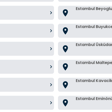
Estambul Beyogl
Estambul Buyuk
Estambul Üsküda
Estambul Maltep
Estambul Kavaci
Estambul Eminön