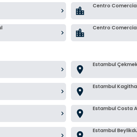
Centro Comercial
l
Centro Comercial
Estambul Çekme
Estambul Kagith
Estambul Costa A
Estambul Beylikd