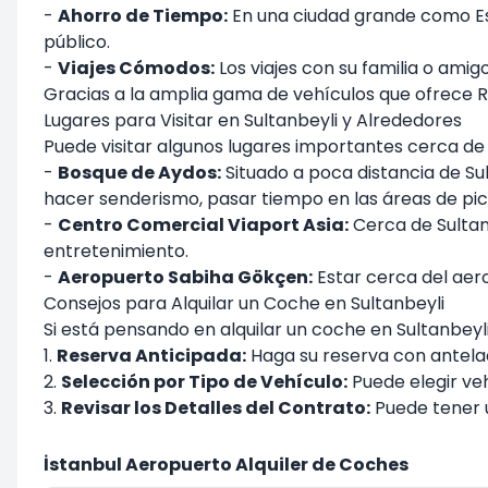
-
Ahorro de Tiempo:
En una ciudad grande como Es
público.
-
Viajes Cómodos:
Los viajes con su familia o ami
Gracias a la amplia gama de vehículos que ofrece
R
Lugares para Visitar en Sultanbeyli y Alrededores
Puede visitar algunos lugares importantes cerca de 
-
Bosque de Aydos:
Situado a poca distancia de Sul
hacer senderismo, pasar tiempo en las áreas de picni
-
Centro Comercial Viaport Asia:
Cerca de Sultan
entretenimiento.
-
Aeropuerto Sabiha Gökçen:
Estar cerca del aero
Consejos para Alquilar un Coche en Sultanbeyli
Si está pensando en alquilar un coche en Sultanbeyl
1.
Reserva Anticipada:
Haga su reserva con antela
2.
Selección por Tipo de Vehículo:
Puede elegir ve
3.
Revisar los Detalles del Contrato:
Puede tener u
İstanbul Aeropuerto Alquiler de Coches