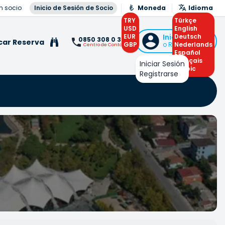
n socio
Inicio de Sesión de Socio
Moneda
Idioma
TRY
Türkçe
USD
English
EUR
Iniciar Sesión
Deutsch
0850 308 0 308
car Reserva
GBP
o Registrarse
Nederlands
Centro de Contacto
Español
Français
Iniciar Sesión
Arabic
Registrarse