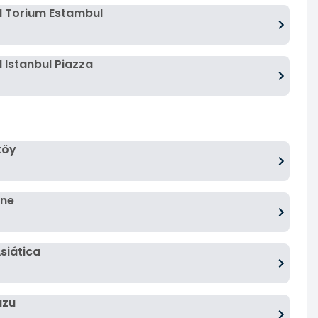
 Torium Estambul
 Istanbul Piazza
köy
ane
siática
uzu