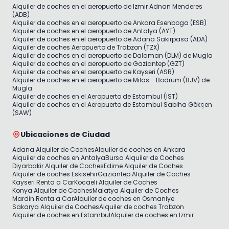
Alquiler de coches en el aeropuerto de Izmir Adnan Menderes
(ADB)
Alquiler de coches en el aeropuerto de Ankara Esenboga (ESB)
Alquiler de coches en el aeropuerto de Antalya (AYT)
Alquiler de coches en el aeropuerto de Adana Sakirpasa (ADA)
Alquiler de coches Aeropuerto de Trabzon (TZX)
Alquiler de coches en el aeropuerto de Dalaman (DLM) de Mugla
Alquiler de coches en el aeropuerto de Gaziantep (GZT)
Alquiler de coches en el aeropuerto de Kayseri (ASR)
Alquiler de coches en el aeropuerto de Milas - Bodrum (BJV) de
Mugla
Alquiler de coches en el Aeropuerto de Estambul (IST)
Alquiler de coches en el Aeropuerto de Estambul Sabiha Gökçen
(SAW)
Ubicaciones de Ciudad
Adana Alquiler de Coches
Alquiler de coches en Ankara
Alquiler de coches en Antalya
Bursa Alquiler de Coches
Diyarbakir Alquiler de Coches
Edirne Alquiler de Coches
Alquiler de coches Eskisehir
Gaziantep Alquiler de Coches
Kayseri Renta a Car
Kocaeli Alquiler de Coches
Konya Alquiler de Coches
Malatya Alquiler de Coches
Mardin Renta a Car
Alquiler de coches en Osmaniye
Sakarya Alquiler de Coches
Alquiler de coches Trabzon
Alquiler de coches en Estambul
Alquiler de coches en Izmir