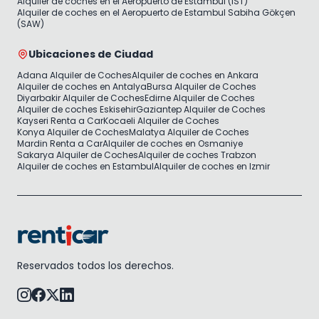
Alquiler de coches en el Aeropuerto de Estambul (IST)
Alquiler de coches en el Aeropuerto de Estambul Sabiha Gökçen
(SAW)
Ubicaciones de Ciudad
Adana Alquiler de Coches
Alquiler de coches en Ankara
Alquiler de coches en Antalya
Bursa Alquiler de Coches
Diyarbakir Alquiler de Coches
Edirne Alquiler de Coches
Alquiler de coches Eskisehir
Gaziantep Alquiler de Coches
Kayseri Renta a Car
Kocaeli Alquiler de Coches
Konya Alquiler de Coches
Malatya Alquiler de Coches
Mardin Renta a Car
Alquiler de coches en Osmaniye
Sakarya Alquiler de Coches
Alquiler de coches Trabzon
Alquiler de coches en Estambul
Alquiler de coches en Izmir
Reservados todos los derechos.