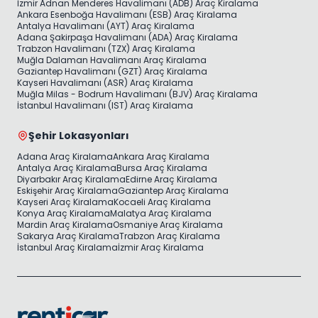
İzmir Adnan Menderes Havalimanı (ADB) Araç Kiralama
Ankara Esenboğa Havalimanı (ESB) Araç Kiralama
Antalya Havalimanı (AYT) Araç Kiralama
Adana Şakirpaşa Havalimanı (ADA) Araç Kiralama
Trabzon Havalimanı (TZX) Araç Kiralama
Muğla Dalaman Havalimanı Araç Kiralama
Gaziantep Havalimanı (GZT) Araç Kiralama
Kayseri Havalimanı (ASR) Araç Kiralama
Muğla Milas - Bodrum Havalimanı (BJV) Araç Kiralama
İstanbul Havalimanı (IST) Araç Kiralama
Şehir Lokasyonları
Adana Araç Kiralama
Ankara Araç Kiralama
Antalya Araç Kiralama
Bursa Araç Kiralama
Diyarbakır Araç Kiralama
Edirne Araç Kiralama
Eskişehir Araç Kiralama
Gaziantep Araç Kiralama
Kayseri Araç Kiralama
Kocaeli Araç Kiralama
Konya Araç Kiralama
Malatya Araç Kiralama
Mardin Araç Kiralama
Osmaniye Araç Kiralama
Sakarya Araç Kiralama
Trabzon Araç Kiralama
İstanbul Araç Kiralama
İzmir Araç Kiralama