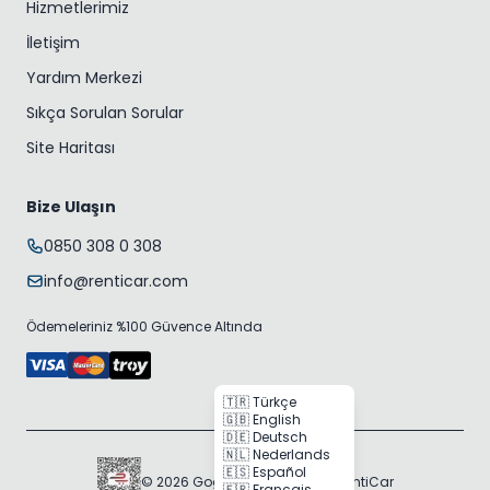
Hizmetlerimiz
İletişim
Yardım Merkezi
Sıkça Sorulan Sorular
Site Haritası
Bize Ulaşın
0850 308 0 308
info@renticar.com
Ödemeleriniz %100 Güvence Altında
🇹🇷 Türkçe
🇬🇧 English
🇩🇪 Deutsch
🇳🇱 Nederlands
🇪🇸 Español
© 2026 Gogocar Bilişim A.Ş. | RentiCar
🇫🇷 Français