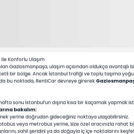
ile Konforlu Ulaşım
 olan
Gaziosmanpaşa
, ulaşım açısından oldukça avantajlı 
areketli bir bölge. Ancak İstanbul trafiği ve toplu taşıma y
m da bu noktada,
RentiCar
devreye girerek
Gaziosmanpaşa
r hafta sonu İstanbul’un dışına kısa bir kaçamak yapmak ist
arına bakalım:
k yerine doğrudan gideceğiniz noktaya ulaşabilirsiniz.
tobüs veya metrobüs yerine, size özel aracınızla rahat bir 
larını, sahil şeridini ya da doğayla iç içe noktalarını keşf