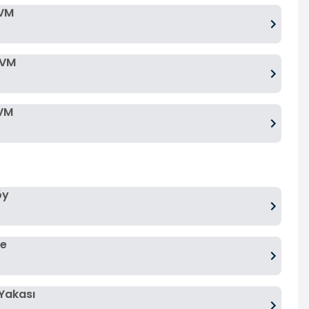
AVM
AVM
AVM
öy
ne
Yakası