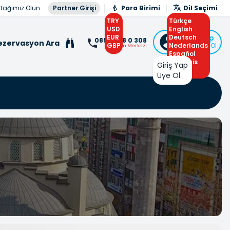
rtağımız Olun
Partner Girişi
Para Birimi
Dil Seçimi
TRY
Türkçe
USD
English
EUR
Deutsch
Giriş Yap
0850 308 0 308
ezervasyon Ara
GBP
Nederlands
veya Üye Ol
İletişim Merkezi
Español
Français
Giriş Yap
Arabic
Üye Ol