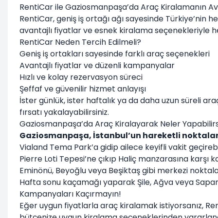
RentiCar ile Gaziosmanpaşa’da Araç Kiralamanın Ava
RentiCar, geniş iş ortağı ağı sayesinde Türkiye’nin
avantajlı fiyatlar ve esnek kiralama seçenekleriyle h
RentiCar Neden Tercih Edilmeli?
Geniş iş ortakları sayesinde farklı araç seçenekleri
Avantajlı fiyatlar ve düzenli kampanyalar
Hızlı ve kolay rezervasyon süreci
Şeffaf ve güvenilir hizmet anlayışı
İster günlük, ister haftalık ya da daha uzun süreli 
fırsatı yakalayabilirsiniz.
Gaziosmanpaşa’da Araç Kiralayarak Neler Yapabilirs
Gaziosmanpaşa, İstanbul’un hareketli noktaların
Vialand Tema Park’a gidip ailece keyifli vakit geçirebil
Pierre Loti Tepesi’ne çıkıp Haliç manzarasına karşı ka
Eminönü, Beyoğlu veya Beşiktaş gibi merkezi noktalar
Hafta sonu kaçamağı yaparak Şile, Ağva veya Sapanca
Kampanyaları Kaçırmayın!
Eğer uygun fiyatlarla araç kiralamak istiyorsanız,
Ren
bütçenize uygun kiralama seçeneklerinden yararlanabil