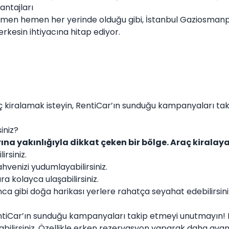
ntajları
 hemen hemen her yerinde olduğu gibi, İstanbul Gaziosmanp
erkesin ihtiyacına hitap ediyor.
araç kiralamak isteyin, RentiCar’ın sunduğu kampanyaları t
iniz?
a yakınlığıyla dikkat çeken bir bölge. Araç kiralay
irsiniz.
hvenizi yudumlayabilirsiniz.
a kolayca ulaşabilirsiniz.
 gibi doğa harikası yerlere rahatça seyahat edebilirsini
tiCar
’ın sunduğu kampanyaları takip etmeyi unutmayın! D
irsiniz. Özellikle erken rezervasyon yaparak daha avantajlı 