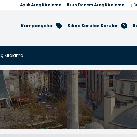
Aylık Araç Kiralama
Uzun Dönem Araç Kiralama
İş O
Kampanyalar
Sıkça Sorulan Sorular
R
ç Kiralama
alama