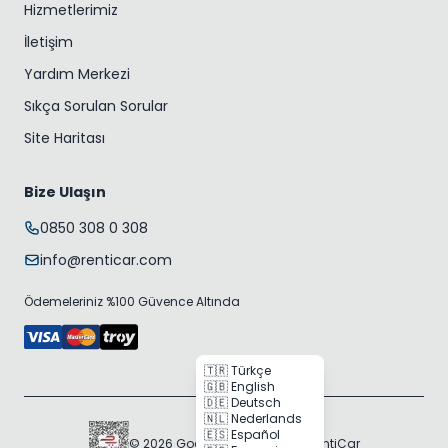
Hizmetlerimiz
İletişim
Yardım Merkezi
Sıkça Sorulan Sorular
Site Haritası
Bize Ulaşın
0850 308 0 308
info@renticar.com
Ödemeleriniz %100 Güvence Altında
🇹🇷 Türkçe
🇬🇧 English
🇩🇪 Deutsch
🇳🇱 Nederlands
🇪🇸 Español
© 2026 Gogocar Bilişim A.Ş. | RentiCar