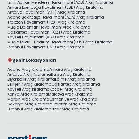
İzmir Adnan Menderes Havalimanı (ADB) Araç Kiralama
Ankara Esenboğa Havalimanı (ESB) Araç Kiralama
Antalya Havalimanı (AYT) Araç Kiralama
Adana Şakirpaşa Havalimanı (ADA) Araç Kiralama
Trabzon Havalimanı (TZX) Araç Kiralama
Muğla Dalaman Havalimanı Araç Kiralama
Gaziantep Havalimanı (GZT) Araç Kiralama
Kayseri Havalimanı (ASR) Araç Kiralama
Muğla Milas - Bodrum Havalimanı (BJV) Araç Kiralama
İstanbul Havalimanı (IST) Araç Kiralama
Şehir Lokasyonları
Adana Araç Kiralama
Ankara Araç Kiralama
Antalya Araç Kiralama
Bursa Araç Kiralama
Diyarbakır Araç Kiralama
Edirne Araç Kiralama
Eskişehir Araç Kiralama
Gaziantep Araç Kiralama
Kayseri Araç Kiralama
Kocaeli Araç Kiralama
Konya Araç Kiralama
Malatya Araç Kiralama
Mardin Araç Kiralama
Osmaniye Araç Kiralama
Sakarya Araç Kiralama
Trabzon Araç Kiralama
İstanbul Araç Kiralama
İzmir Araç Kiralama