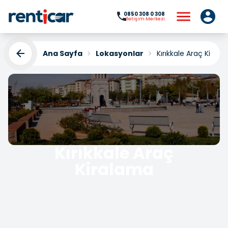
0850 308 0 308
İletişim Merkezi
Ana Sayfa
Lokasyonlar
Kırıkkale Araç Kiral
Kırıkkale Araç
Kiralama
Yükleniyor...