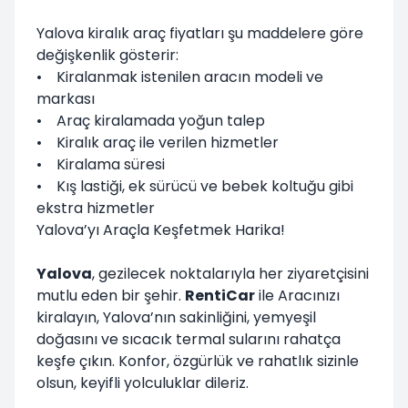
Yalova kiralık araç fiyatları şu maddelere göre
değişkenlik gösterir:
• Kiralanmak istenilen aracın modeli ve
markası
• Araç kiralamada yoğun talep
• Kiralık araç ile verilen hizmetler
• Kiralama süresi
• Kış lastiği, ek sürücü ve bebek koltuğu gibi
ekstra hizmetler
Yalova’yı Araçla Keşfetmek Harika!
Yalova
,
gezilecek noktalarıyla her ziyaretçisini
mutlu eden bir şehir.
RentiCar
ile Aracınızı
kiralayın, Yalova’nın sakinliğini, yemyeşil
doğasını ve sıcacık termal sularını rahatça
keşfe çıkın. Konfor, özgürlük ve rahatlık sizinle
olsun, keyifli yolculuklar dileriz.