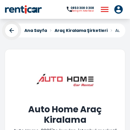
0850 308 0 308
İletişim Merkezi
Ana Sayfa
Araç Kiralama Şirketleri
Auto 
Auto Home Araç
Kiralama