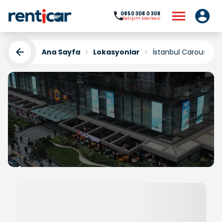
0850 308 0 308
İletişim Merkezi
Ana Sayfa
Lokasyonlar
İstanbul Carousel A
İstanbul Carousel AVM
Araç Kiralama
Yükleniyor...