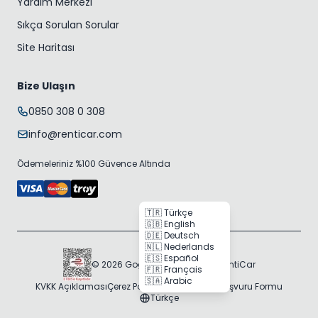
Yardım Merkezi
Sıkça Sorulan Sorular
Site Haritası
Bize Ulaşın
0850 308 0 308
info@renticar.com
Ödemeleriniz %100 Güvence Altında
🇹🇷 Türkçe
🇬🇧 English
🇩🇪 Deutsch
🇳🇱 Nederlands
🇪🇸 Español
© 2026 Gogocar Bilişim A.Ş. | RentiCar
🇫🇷 Français
🇸🇦 Arabic
KVKK Açıklaması
Çerez Politikası
Veri Sahibi Başvuru Formu
Türkçe