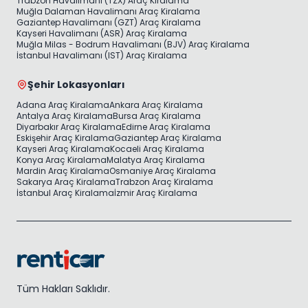
Trabzon Havalimanı (TZX) Araç Kiralama
Muğla Dalaman Havalimanı Araç Kiralama
Gaziantep Havalimanı (GZT) Araç Kiralama
Kayseri Havalimanı (ASR) Araç Kiralama
Muğla Milas - Bodrum Havalimanı (BJV) Araç Kiralama
İstanbul Havalimanı (IST) Araç Kiralama
Şehir Lokasyonları
Adana Araç Kiralama
Ankara Araç Kiralama
Antalya Araç Kiralama
Bursa Araç Kiralama
Diyarbakır Araç Kiralama
Edirne Araç Kiralama
Eskişehir Araç Kiralama
Gaziantep Araç Kiralama
Kayseri Araç Kiralama
Kocaeli Araç Kiralama
Konya Araç Kiralama
Malatya Araç Kiralama
Mardin Araç Kiralama
Osmaniye Araç Kiralama
Sakarya Araç Kiralama
Trabzon Araç Kiralama
İstanbul Araç Kiralama
İzmir Araç Kiralama
Tüm Hakları Saklıdır.