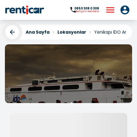
0850 308 0 308
İletişim Merkezi
Ana Sayfa
Lokasyonlar
Yenikapı İDO Araç K
Yenikapı İDO Araç
Kiralama
Yükleniyor...