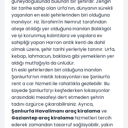
güneydoğusunda bulunan bir şehirdir. Zengin
bir tarihe sahip olan Urfa'nın, dünyanın sürekli
yaşanılan en eski şehirlerinden biri olduğuna
inanılıyor. Hz. İbrahim'in Nemrut tarafından
ateşe atıldığı yer olduğuna inanılan Balıklıgöl
ve iyi korunmuş kalıntılara ve yapılara ev
sahipliği yapan Harran antik kenti de dahil
olmak üzere, şehir tarihi yerleriyle tanınır. Urfa,
kebap, lahmacun, baklava gibi yemeklerin yer
aldığı mutfağıyla da ünlüdür.
En eski şehirlerden biri olduğuna inanılan
Şanlıurfa’nın mistik lokasyonları ise Şanlıurfa
rent a car hizmeti ile rahatlıkla gezilebilir. Bu
sayede Şanlıurfa’yı keşfederken lokasyonlar
arasındaki mesafeyi dert etmeden şehrin
tadını özgürce çıkarabilirsiniz. Ayrıca,
Şanlıurfa Havalimanı araç kiralama
ve
Gaziantep araç kiralama
hizmetleri tercih
ederek zamandan tasarruf sağlayabilir, yakın