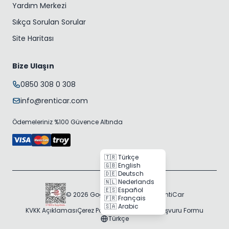
Yardım Merkezi
Sıkça Sorulan Sorular
Site Haritası
Bize Ulaşın
0850 308 0 308
info@renticar.com
Ödemeleriniz %100 Güvence Altında
🇹🇷 Türkçe
🇬🇧 English
🇩🇪 Deutsch
🇳🇱 Nederlands
🇪🇸 Español
© 2026 Gogocar Bilişim A.Ş. | RentiCar
🇫🇷 Français
🇸🇦 Arabic
KVKK Açıklaması
Çerez Politikası
Veri Sahibi Başvuru Formu
Türkçe