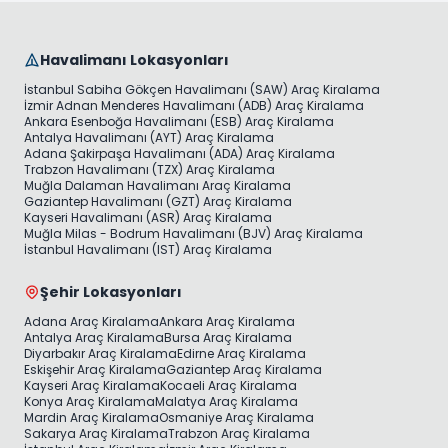
Havalimanı Lokasyonları
İstanbul Sabiha Gökçen Havalimanı (SAW) Araç Kiralama
İzmir Adnan Menderes Havalimanı (ADB) Araç Kiralama
Ankara Esenboğa Havalimanı (ESB) Araç Kiralama
Antalya Havalimanı (AYT) Araç Kiralama
Adana Şakirpaşa Havalimanı (ADA) Araç Kiralama
Trabzon Havalimanı (TZX) Araç Kiralama
Muğla Dalaman Havalimanı Araç Kiralama
Gaziantep Havalimanı (GZT) Araç Kiralama
Kayseri Havalimanı (ASR) Araç Kiralama
Muğla Milas - Bodrum Havalimanı (BJV) Araç Kiralama
İstanbul Havalimanı (IST) Araç Kiralama
Şehir Lokasyonları
Adana Araç Kiralama
Ankara Araç Kiralama
Antalya Araç Kiralama
Bursa Araç Kiralama
Diyarbakır Araç Kiralama
Edirne Araç Kiralama
Eskişehir Araç Kiralama
Gaziantep Araç Kiralama
Kayseri Araç Kiralama
Kocaeli Araç Kiralama
Konya Araç Kiralama
Malatya Araç Kiralama
Mardin Araç Kiralama
Osmaniye Araç Kiralama
Sakarya Araç Kiralama
Trabzon Araç Kiralama