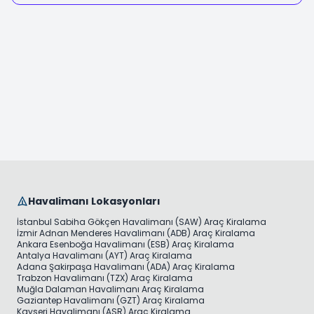
konforla öne çıkıyor. Modern otomatik şanzımanlar,
yakıt tüketimi konusunda da manuel vitese oldukça
yakın, hatta bazı durumlarda daha verimli sonuçlar
verebiliyor. RentiCar, her iki vites türünde de geniş
araç filosuyla İstanbul'da konforlu bir sürüş deneyimi
sunuyor. İhtiyacınıza uygun aracı seçerek trafikteki
yorgunluğunuzu azaltabilir ve yolculuğunuzu daha
keyifli hale getirebilirsiniz. RentiCar ile İstanbul'da
konforlu bir sürüş deneyimi yaşayın!
Havalimanı Lokasyonları
İstanbul Sabiha Gökçen Havalimanı (SAW) Araç Kiralama
İzmir Adnan Menderes Havalimanı (ADB) Araç Kiralama
Ankara Esenboğa Havalimanı (ESB) Araç Kiralama
Antalya Havalimanı (AYT) Araç Kiralama
Adana Şakirpaşa Havalimanı (ADA) Araç Kiralama
Trabzon Havalimanı (TZX) Araç Kiralama
Muğla Dalaman Havalimanı Araç Kiralama
Gaziantep Havalimanı (GZT) Araç Kiralama
Kayseri Havalimanı (ASR) Araç Kiralama