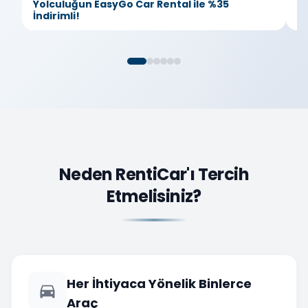
Yolculuğun EasyGo Car Rental ile %35
T
İndirimli!
Neden RentiCar'ı Tercih
Etmelisiniz?
Her İhtiyaca Yönelik Binlerce
Araç