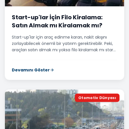
Start-up'lar İçin Filo Kiralama:
Satın Almak mı Kiralamak mı?
Start-up'lar için araç edinme kararı, nakit akışını
zorlayabilecek önemli bir yatırım gerektirebilir. Peki,
araçları satın almak mı yoksa filo kiralamak mı start-
up'ınızın finansal sağlığı ve operasyonel verimliliği
için daha doğru bir strateji? Bu yazımızda, bu kritik
sorunun yanıtını detaylı bir şekilde ele alacağız. Filo
Devamını Göster
kiralama, yüksek başlangıç maliyetlerini minimize
ederek, start-up'ların sermayesini ana faaliyet
alanlarına yönlendirmesine olanak tanır. Ayrıca,
periyodik bakımlar, onarımlar ve sigorta gibi
Otomotiv Dünyası
operasyonel giderler genellikle sözleşmeye dahildir.
Bu durum, işletmelerin
operasyonel verimliliği
artırmak
için önemli bir adımdır. Filo kiralama, KDV
indirimleri ve kira bedellerinin gider olarak
gösterilmesi gibi çeşitli vergi avantajları da sunabilir.