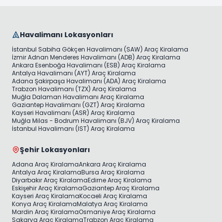
Havalimanı Lokasyonları
İstanbul Sabiha Gökçen Havalimanı (SAW) Araç Kiralama
İzmir Adnan Menderes Havalimanı (ADB) Araç Kiralama
Ankara Esenboğa Havalimanı (ESB) Araç Kiralama
Antalya Havalimanı (AYT) Araç Kiralama
Adana Şakirpaşa Havalimanı (ADA) Araç Kiralama
Trabzon Havalimanı (TZX) Araç Kiralama
Muğla Dalaman Havalimanı Araç Kiralama
Gaziantep Havalimanı (GZT) Araç Kiralama
Kayseri Havalimanı (ASR) Araç Kiralama
Muğla Milas - Bodrum Havalimanı (BJV) Araç Kiralama
İstanbul Havalimanı (IST) Araç Kiralama
Şehir Lokasyonları
Adana Araç Kiralama
Ankara Araç Kiralama
Antalya Araç Kiralama
Bursa Araç Kiralama
Diyarbakır Araç Kiralama
Edirne Araç Kiralama
Eskişehir Araç Kiralama
Gaziantep Araç Kiralama
Kayseri Araç Kiralama
Kocaeli Araç Kiralama
Konya Araç Kiralama
Malatya Araç Kiralama
Mardin Araç Kiralama
Osmaniye Araç Kiralama
Sakarya Araç Kiralama
Trabzon Araç Kiralama