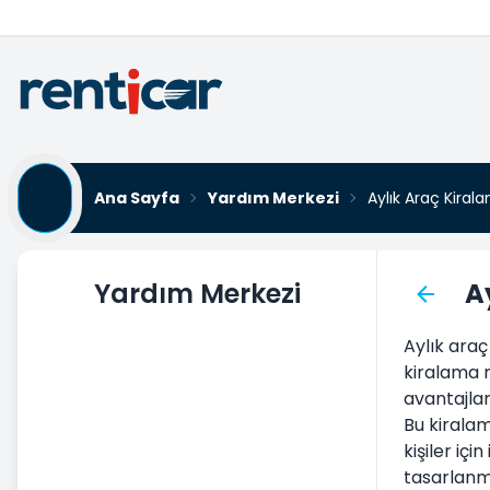
Ana Sayfa
Yardım Merkezi
Aylık Araç Kiral
Yardım Merkezi
A
Araç Kiralama
Aylık araç
Aracı Teslim Alma
kiralama m
Aracı Teslim Etme
avantajlar
Bu kiralam
Araç Kiralama Şartları Koşulları
kişiler iç
Aylık Araç Kiralama
tasarlanmı
Ek Hizmetler