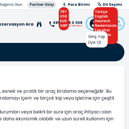
rtağımız Olun
Partner Girişi
Para Birimi
Dil Seçimi
TRY
Türkçe
USD
English
EUR
Deutsch
Giriş Yap
0850 308 0 308
ezervasyon Ara
GBP
Nederlands
veya Üye Ol
İletişim Merkezi
Español
Français
Giriş Yap
Arabic
Üye Ol
 esnek ve pratik bir araç kiralama seçeneğidir. Bu
alamayı içerir ve birçok kişi veya işletme için çeşitli
urumları veya belirli bir süre için araç ihtiyacı olan
kle daha ekonomik olabilir ve uzun süreli kullanım için