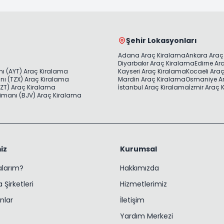
Şehir Lokasyonları
Adana Araç Kiralama
Ankara Araç
Diyarbakır Araç Kiralama
Edirne Ar
ı (AYT) Araç Kiralama
Kayseri Araç Kiralama
Kocaeli Ara
ı (TZX) Araç Kiralama
Mardin Araç Kiralama
Osmaniye A
ZT) Araç Kiralama
İstanbul Araç Kiralama
İzmir Araç
imanı (BJV) Araç Kiralama
iz
Kurumsal
ralarım?
Hakkımızda
 Şirketleri
Hizmetlerimiz
nlar
İletişim
Yardım Merkezi