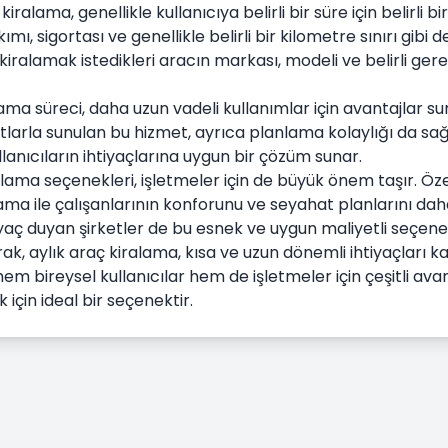
 kiralama, genellikle kullanıcıya belirli bir süre için belirli
mı, sigortası ve genellikle belirli bir kilometre sınırı gibi d
 kiralamak istedikleri aracın markası, modeli ve belirli 
lama süreci, daha uzun vadeli kullanımlar için avantajlar s
tlarla sunulan bu hizmet, ayrıca planlama kolaylığı da sağl
llanıcıların ihtiyaçlarına uygun bir çözüm sunar.
alama seçenekleri, işletmeler için de büyük önem taşır. Özel
ama ile çalışanlarının konforunu ve seyahat planlarını daha iy
yaç duyan şirketler de bu esnek ve uygun maliyetli seçeneğ
ak, aylık araç kiralama, kısa ve uzun dönemli ihtiyaçları 
em bireysel kullanıcılar hem de işletmeler için çeşitli avanta
 için ideal bir seçenektir.