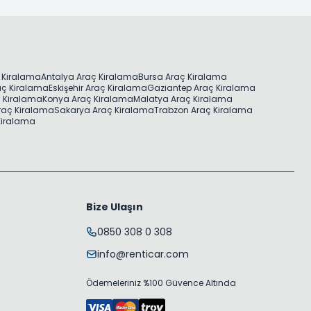
 Kiralama
Antalya Araç Kiralama
Bursa Araç Kiralama
aç Kiralama
Eskişehir Araç Kiralama
Gaziantep Araç Kiralama
ç Kiralama
Konya Araç Kiralama
Malatya Araç Kiralama
raç Kiralama
Sakarya Araç Kiralama
Trabzon Araç Kiralama
 Kiralama
Bize Ulaşın
0850 308 0 308
info@renticar.com
Ödemeleriniz %100 Güvence Altında