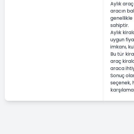
Aylık araç
Havalimanı Araç Kiralama
aracın bakı
Kaza, Hasar Ve Eksik Zimmet
genellikle
Durumu
sahiptir.
Aylık kira
Ticari Araç Kiralama
uygun fiya
Uzun Dönem Araç Kiralama
imkanı, ku
Ücretlendirme & Ödeme
Bu tür kir
araç kiral
araca ihti
Sonuç olar
seçenek, h
karşılamak