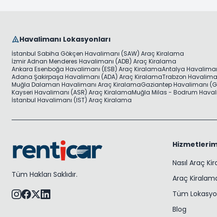
Havalimanı Lokasyonları
İstanbul Sabiha Gökçen Havalimanı (SAW) Araç Kiralama
İzmir Adnan Menderes Havalimanı (ADB) Araç Kiralama
Ankara Esenboğa Havalimanı (ESB) Araç Kiralama
Antalya Havaliman
Adana Şakirpaşa Havalimanı (ADA) Araç Kiralama
Trabzon Havaliman
Muğla Dalaman Havalimanı Araç Kiralama
Gaziantep Havalimanı (G
Kayseri Havalimanı (ASR) Araç Kiralama
Muğla Milas - Bodrum Haval
İstanbul Havalimanı (IST) Araç Kiralama
Hizmetlerim
Nasıl Araç Ki
Tüm Hakları Saklıdır.
Araç Kiralama
Tüm Lokasyo
Blog