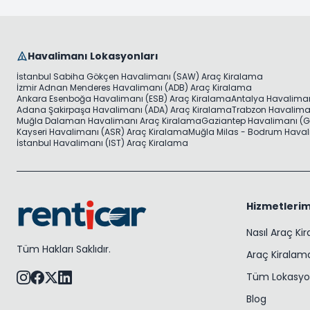
Havalimanı Lokasyonları
İstanbul Sabiha Gökçen Havalimanı (SAW) Araç Kiralama
İzmir Adnan Menderes Havalimanı (ADB) Araç Kiralama
Ankara Esenboğa Havalimanı (ESB) Araç Kiralama
Antalya Havaliman
Adana Şakirpaşa Havalimanı (ADA) Araç Kiralama
Trabzon Havaliman
Muğla Dalaman Havalimanı Araç Kiralama
Gaziantep Havalimanı (G
Kayseri Havalimanı (ASR) Araç Kiralama
Muğla Milas - Bodrum Haval
İstanbul Havalimanı (IST) Araç Kiralama
Hizmetlerim
Nasıl Araç Ki
Tüm Hakları Saklıdır.
Araç Kiralama
Tüm Lokasyo
Blog