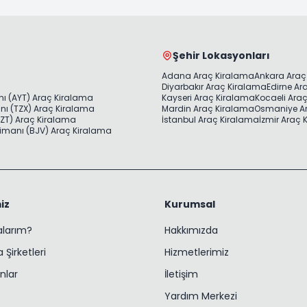
Şehir Lokasyonları
Adana Araç Kiralama
Ankara Araç
Diyarbakır Araç Kiralama
Edirne Ar
ı (AYT) Araç Kiralama
Kayseri Araç Kiralama
Kocaeli Ara
ı (TZX) Araç Kiralama
Mardin Araç Kiralama
Osmaniye A
ZT) Araç Kiralama
İstanbul Araç Kiralama
İzmir Araç
imanı (BJV) Araç Kiralama
iz
Kurumsal
ralarım?
Hakkımızda
 Şirketleri
Hizmetlerimiz
nlar
İletişim
Yardım Merkezi