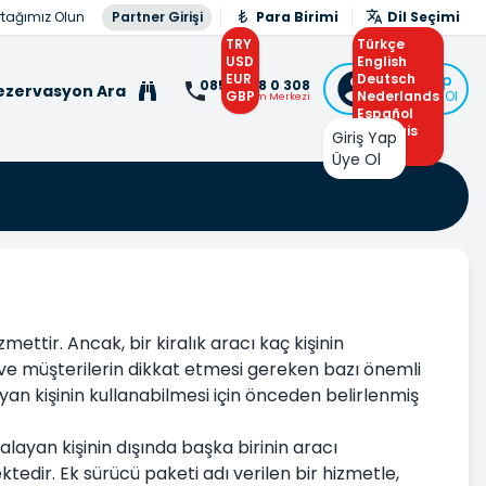
rtağımız Olun
Partner Girişi
Para Birimi
Dil Seçimi
TRY
Türkçe
USD
English
EUR
Deutsch
Giriş Yap
0850 308 0 308
ezervasyon Ara
GBP
Nederlands
veya Üye Ol
İletişim Merkezi
Español
Français
Giriş Yap
Arabic
Üye Ol
ttir. Ancak, bir kiralık aracı kaç kişinin
ra ve müşterilerin dikkat etmesi gereken bazı önemli
ayan kişinin kullanabilmesi için önceden belirlenmiş
ralayan kişinin dışında başka birinin aracı
tedir. Ek sürücü paketi adı verilen bir hizmetle,