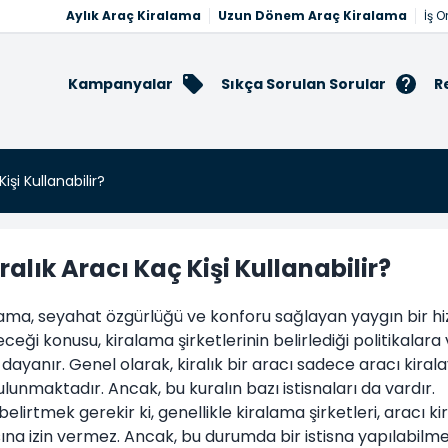
Aylık Araç Kiralama
Uzun Dönem Araç Kiralama
İş O
Kampanyalar
Sıkça Sorulan Sorular
R
Kişi Kullanabilir?
ralık Aracı Kaç Kişi Kullanabilir?
ama, seyahat özgürlüğü ve konforu sağlayan yaygın bir hizme
eceği konusu, kiralama şirketlerinin belirlediği politikala
dayanır. Genel olarak, kiralık bir aracı sadece aracı kiral
ulunmaktadır. Ancak, bu kuralın bazı istisnaları da vardır.
belirtmek gerekir ki, genellikle kiralama şirketleri, aracı ki
na izin vermez. Ancak, bu durumda bir istisna yapılabilmek