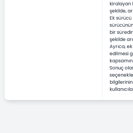
kiralayan k
Havalimanı Araç Kiralama
şekilde, a
Kaza, Hasar Ve Eksik Zimmet
Ek sürücü 
Durumu
sürücünün b
bir süredi
Ticari Araç Kiralama
şekilde ar
Uzun Dönem Araç Kiralama
Ayrıca, ek
Ücretlendirme & Ödeme
edilmesi g
kapsamının
Sonuç olar
seçenekler
bilgilerin
kullanıcıl