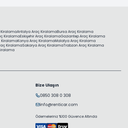
 Kiralama
Antalya Araç Kiralama
Bursa Araç Kiralama
aç Kiralama
Eskişehir Araç Kiralama
Gaziantep Araç Kiralama
ç Kiralama
Konya Araç Kiralama
Malatya Araç Kiralama
raç Kiralama
Sakarya Araç Kiralama
Trabzon Araç Kiralama
 Kiralama
Bize Ulaşın
0850 308 0 308
info@renticar.com
Ödemeleriniz %100 Güvence Altında