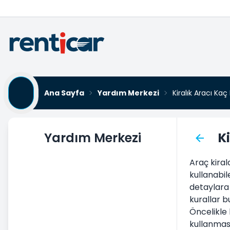
Ana Sayfa
Yardım Merkezi
Kiralık Aracı Kaç 
Yardım Merkezi
Ki
Araç Kiralama
Araç kiral
Aracı Teslim Alma
kullanabil
Aracı Teslim Etme
detaylara 
kurallar b
Araç Kiralama Şartları Koşulları
Öncelikle 
Aylık Araç Kiralama
kullanması
Ek Hizmetler