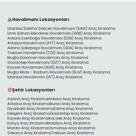
Havalimanı Lokasyonları
İstanbul Sabiha Gökçen Havalimanı (SAW) Araç Kiralama
İzmir Adnan Menderes Havalimanı (ADB) Araç Kiralama
Ankara Esenboğa Havalimanı (ESB) Araç Kiralama
Antalya Havalimanı (AYT) Araç Kiralama
Adana Şakirpaşa Havalimanı (ADA) Araç Kiralama
Trabzon Havalimanı (TZX) Araç Kiralama
Muğla Dalaman Havalimanı Araç Kiralama
Gaziantep Havalimanı (GZT) Araç Kiralama
Kayseri Havalimanı (ASR) Araç Kiralama
Muğla Milas - Bodrum Havalimanı (BJV) Araç Kiralama
İstanbul Havalimanı (IST) Araç Kiralama
Şehir Lokasyonları
Adana Araç Kiralama
Ankara Araç Kiralama
Antalya Araç Kiralama
Bursa Araç Kiralama
Diyarbakır Araç Kiralama
Edirne Araç Kiralama
Eskişehir Araç Kiralama
Gaziantep Araç Kiralama
Kayseri Araç Kiralama
Kocaeli Araç Kiralama
Konya Araç Kiralama
Malatya Araç Kiralama
Mardin Araç Kiralama
Osmaniye Araç Kiralama
Sakarya Araç Kiralama
Trabzon Araç Kiralama