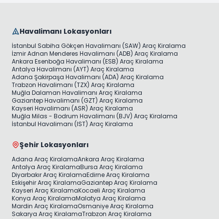
Havalimanı Lokasyonları
İstanbul Sabiha Gökçen Havalimanı (SAW) Araç Kiralama
İzmir Adnan Menderes Havalimanı (ADB) Araç Kiralama
Ankara Esenboğa Havalimanı (ESB) Araç Kiralama
Antalya Havalimanı (AYT) Araç Kiralama
Adana Şakirpaşa Havalimanı (ADA) Araç Kiralama
Trabzon Havalimanı (TZX) Araç Kiralama
Muğla Dalaman Havalimanı Araç Kiralama
Gaziantep Havalimanı (GZT) Araç Kiralama
Kayseri Havalimanı (ASR) Araç Kiralama
Muğla Milas - Bodrum Havalimanı (BJV) Araç Kiralama
İstanbul Havalimanı (IST) Araç Kiralama
Şehir Lokasyonları
Adana Araç Kiralama
Ankara Araç Kiralama
Antalya Araç Kiralama
Bursa Araç Kiralama
Diyarbakır Araç Kiralama
Edirne Araç Kiralama
Eskişehir Araç Kiralama
Gaziantep Araç Kiralama
Kayseri Araç Kiralama
Kocaeli Araç Kiralama
Konya Araç Kiralama
Malatya Araç Kiralama
Mardin Araç Kiralama
Osmaniye Araç Kiralama
Sakarya Araç Kiralama
Trabzon Araç Kiralama