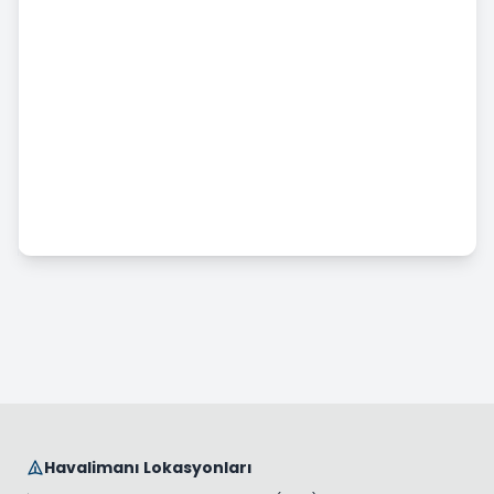
Aracı Teslim Etme
Araç Kiralama Şartları Koşulları
Aylık Araç Kiralama
Ek Hizmetler
Havalimanı Araç Kiralama
Kaza, Hasar Ve Eksik Zimmet Durumu
Ticari Araç Kiralama
Uzun Dönem Araç Kiralama
Ücretlendirme & Ödeme
Havalimanı Lokasyonları