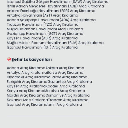
İstanbul Sabiha Gökçen Havalimanı (SAW) Araç Kiralama
İzmir Adnan Menderes Havalimanı (ADB) Araç Kiralama
Ankara Esenboğa Havalimanı (ESB) Araç Kiralama
Antalya Havalimanı (AYT) Araç Kiralama
Adana Şakirpaşa Havalimanı (ADA) Araç Kiralama
Trabzon Havalimanı (TZX) Araç Kiralama
Muğla Dalaman Havalimanı Araç Kiralama
Gaziantep Havalimanı (GZT) Araç Kiralama
Kayseri Havalimanı (ASR) Araç Kiralama
Muğla Milas - Bodrum Havalimanı (BJV) Araç Kiralama
İstanbul Havalimanı (IST) Araç Kiralama
Şehir Lokasyonları
Adana Araç Kiralama
Ankara Araç Kiralama
Antalya Araç Kiralama
Bursa Araç Kiralama
Diyarbakır Araç Kiralama
Edirne Araç Kiralama
Eskişehir Araç Kiralama
Gaziantep Araç Kiralama
Kayseri Araç Kiralama
Kocaeli Araç Kiralama
Konya Araç Kiralama
Malatya Araç Kiralama
Mardin Araç Kiralama
Osmaniye Araç Kiralama
Sakarya Araç Kiralama
Trabzon Araç Kiralama
İstanbul Araç Kiralama
İzmir Araç Kiralama