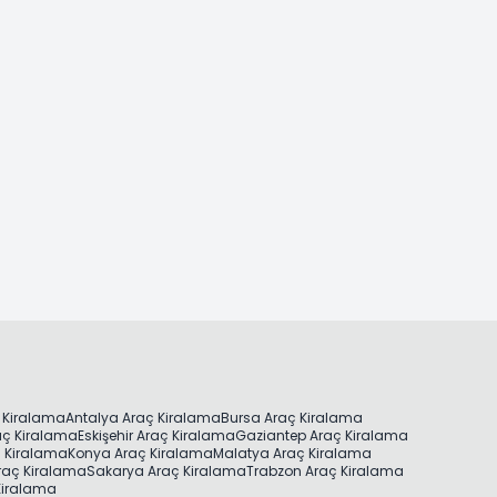
 Kiralama
Antalya Araç Kiralama
Bursa Araç Kiralama
aç Kiralama
Eskişehir Araç Kiralama
Gaziantep Araç Kiralama
ç Kiralama
Konya Araç Kiralama
Malatya Araç Kiralama
raç Kiralama
Sakarya Araç Kiralama
Trabzon Araç Kiralama
 Kiralama