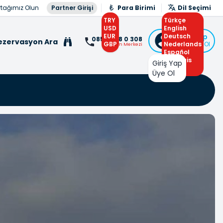
rtağımız Olun
Partner Girişi
Para Birimi
Dil Seçimi
TRY
Türkçe
USD
English
EUR
Deutsch
Giriş Yap
0850 308 0 308
ezervasyon Ara
GBP
Nederlands
veya Üye Ol
İletişim Merkezi
Español
Français
Giriş Yap
Arabic
Üye Ol