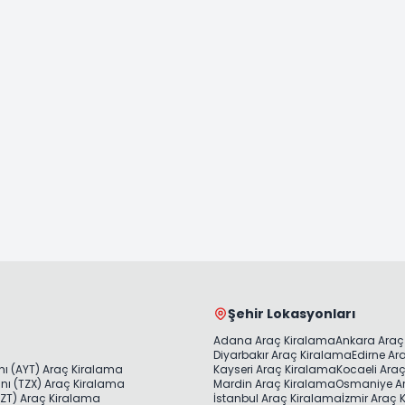
Şehir Lokasyonları
Adana Araç Kiralama
Ankara Araç
Diyarbakır Araç Kiralama
Edirne Ar
ı (AYT) Araç Kiralama
Kayseri Araç Kiralama
Kocaeli Ara
ı (TZX) Araç Kiralama
Mardin Araç Kiralama
Osmaniye A
ZT) Araç Kiralama
İstanbul Araç Kiralama
İzmir Araç