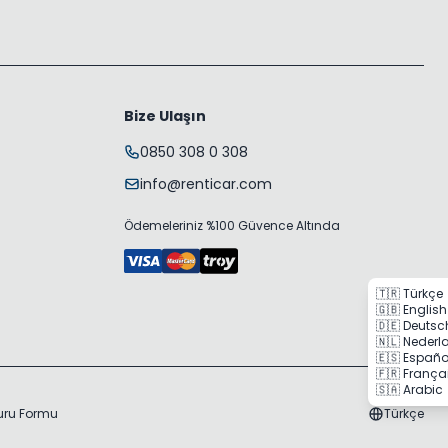
Bize Ulaşın
0850 308 0 308
info@renticar.com
Ödemeleriniz %100 Güvence Altında
🇹🇷 Türkçe
🇬🇧 English
🇩🇪 Deutsc
🇳🇱 Nederl
🇪🇸 Españo
🇫🇷 França
🇸🇦 Arabic
vuru Formu
Türkçe