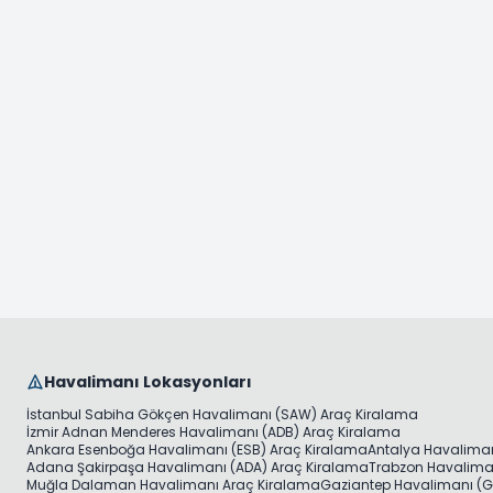
Havalimanı Lokasyonları
İstanbul Sabiha Gökçen Havalimanı (SAW) Araç Kiralama
İzmir Adnan Menderes Havalimanı (ADB) Araç Kiralama
Ankara Esenboğa Havalimanı (ESB) Araç Kiralama
Antalya Havaliman
Adana Şakirpaşa Havalimanı (ADA) Araç Kiralama
Trabzon Havaliman
Muğla Dalaman Havalimanı Araç Kiralama
Gaziantep Havalimanı (G