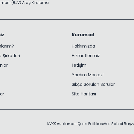
imanı (BJV) Araç Kiralama
iz
Kurumsal
ralarım?
Hakkımızda
 Şirketleri
Hizmetlerimiz
nlar
İletişim
Yardım Merkezi
Sıkça Sorulan Sorular
lar
Site Haritası
KVKK Açıklaması
Çerez Politikası
Veri Sahibi Baş