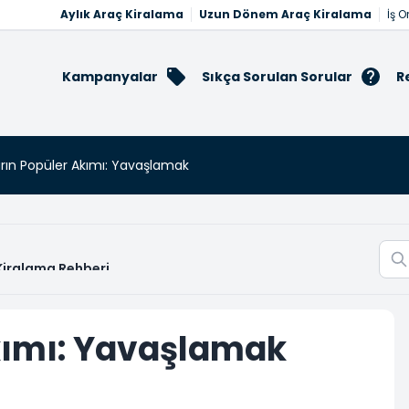
Aylık Araç Kiralama
Uzun Dönem Araç Kiralama
İş O
Kampanyalar
Sıkça Sorulan Sorular
R
arın Popüler Akımı: Yavaşlamak
 Kiralama Rehberi
Akımı: Yavaşlamak