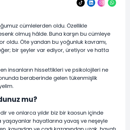
umuz cümlelerden oldu. Özellikle
lesenk olmuş hâlde. Buna karşın bu cümleye
iyor oldu. Öte yandan bu yoğunluk kavramı,
er; bir şeyler var ediyor, üretiyor ve hatta
 insanların hissettikleri ve psikolojileri ne
sonunda beraberinde gelen tükenmişlik
yelim.
ydunuz mu?
ir ve onlarca yıldır biz bir kaosun içinde
 yaşayanlar hayatlarına yavaş ve neşeyle
ten, kaygıdan ve cadı kazanından uzak, hayatı