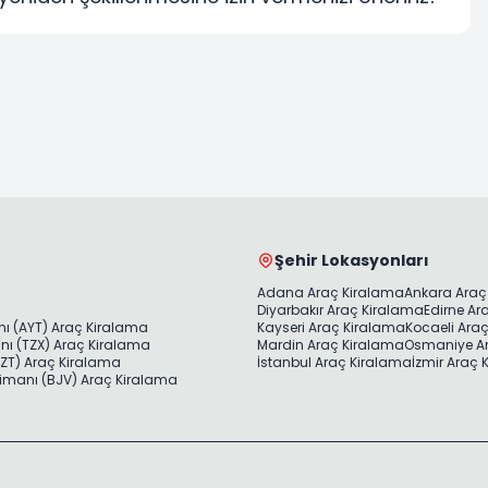
Şehir Lokasyonları
Adana Araç Kiralama
Ankara Araç
Diyarbakır Araç Kiralama
Edirne Ar
ı (AYT) Araç Kiralama
Kayseri Araç Kiralama
Kocaeli Ara
ı (TZX) Araç Kiralama
Mardin Araç Kiralama
Osmaniye A
ZT) Araç Kiralama
İstanbul Araç Kiralama
İzmir Araç
imanı (BJV) Araç Kiralama