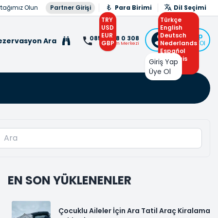
rtağımız Olun
Partner Girişi
Para Birimi
Dil Seçimi
TRY
Türkçe
USD
English
EUR
Deutsch
Giriş Yap
0850 308 0 308
ezervasyon Ara
GBP
Nederlands
veya Üye Ol
İletişim Merkezi
Español
Français
Giriş Yap
Arabic
Üye Ol
EN SON YÜKLENENLER
Çocuklu Aileler İçin Ara Tatil Araç Kiralama