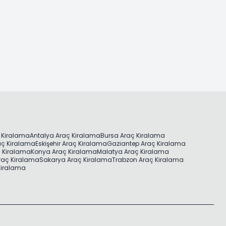
 Kiralama
Antalya Araç Kiralama
Bursa Araç Kiralama
aç Kiralama
Eskişehir Araç Kiralama
Gaziantep Araç Kiralama
ç Kiralama
Konya Araç Kiralama
Malatya Araç Kiralama
raç Kiralama
Sakarya Araç Kiralama
Trabzon Araç Kiralama
 Kiralama