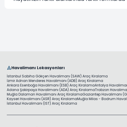
Havalimanı Lokasyonları
İstanbul Sabiha Gökçen Havalimanı (SAW) Araç Kiralama
İzmir Adnan Menderes Havalimanı (ADB) Araç Kiralama
Ankara Esenboğa Havalimanı (ESB) Araç Kiralama
Antalya Havaliman
Adana Şakirpaşa Havalimanı (ADA) Araç Kiralama
Trabzon Havaliman
Muğla Dalaman Havalimanı Araç Kiralama
Gaziantep Havalimanı (G
Kayseri Havalimanı (ASR) Araç Kiralama
Muğla Milas - Bodrum Haval
İstanbul Havalimanı (IST) Araç Kiralama