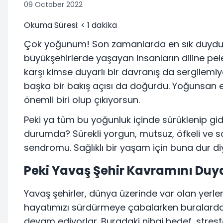
09 October 2022
Okuma Süresi:
< 1
dakika
Çok yoğunum! Son zamanlarda en sık duyduğ
büyükşehirlerde yaşayan insanların diline pe
karşı kimse duyarlı bir davranış da sergilem
başka bir bakış açısı da doğurdu. Yoğunsan eğ
önemli biri olup çıkıyorsun.
Peki ya tüm bu yoğunluk içinde sürüklenip giden
durumda? Sürekli yorgun, mutsuz, öfkeli ve 
sendromu. Sağlıklı bir yaşam için buna dur di
Peki Yavaş Şehir Kavramını Du
Yavaş şehirler, dünya üzerinde var olan yerlerd
hayatımızı sürdürmeye çabalarken buralarda
devam ediyorlar. Buradaki nihai hedef, stres