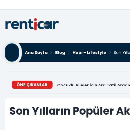
Ana Sayfa
Blog
Hobi – Lifestyle
Son Yıll
ÖNE ÇIKANLAR
Çocuklu Aileler İçin Ara Tatil Araç
Son Yılların Popüler 