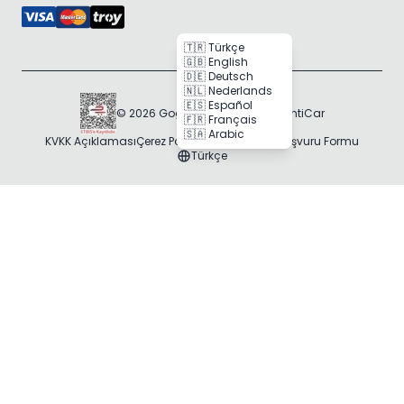
🇹🇷 Türkçe
🇬🇧 English
🇩🇪 Deutsch
🇳🇱 Nederlands
🇪🇸 Español
© 2026 Gogocar Bilişim A.Ş. | RentiCar
🇫🇷 Français
🇸🇦 Arabic
KVKK Açıklaması
Çerez Politikası
Veri Sahibi Başvuru Formu
Türkçe