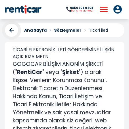
0850 308 0 308
İletişim Merkezi
Ana Sayfa
Sözleşmeler
Ticari İleti
Ticari İleti
TİCARİ ELEKTRONİK İLETİ GÖNDERİMİNE İLİŞKİN
AÇIK RIZA METNİ
GOGOCAR BİLİŞİM ANONİM ŞİRKETİ
("
RentiCar
" veya "
Şirket
") olarak
Kişisel Verilerin Korunması Kanunu ,
Elektronik Ticaretin Düzenlenmesi
Hakkında Kanun, Ticari İletişim ve
Ticari Elektronik İletiler Hakkında
Yönetmelik ve sair yasal mevzuatlar
kapsamında olarak siz değerli web
sitemiz ziyaretçilerini ticari elektronik