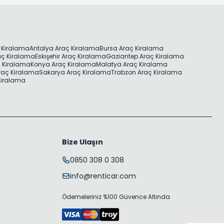
 Kiralama
Antalya Araç Kiralama
Bursa Araç Kiralama
aç Kiralama
Eskişehir Araç Kiralama
Gaziantep Araç Kiralama
ç Kiralama
Konya Araç Kiralama
Malatya Araç Kiralama
raç Kiralama
Sakarya Araç Kiralama
Trabzon Araç Kiralama
 Kiralama
Bize Ulaşın
0850 308 0 308
info@renticar.com
Ödemeleriniz %100 Güvence Altında