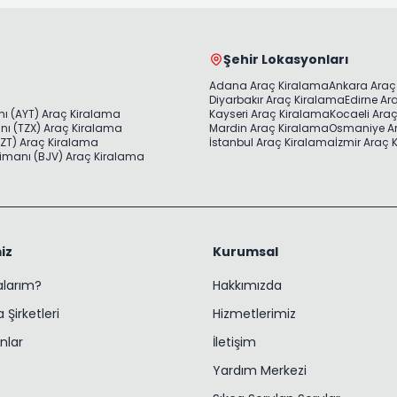
Şehir Lokasyonları
Adana Araç Kiralama
Ankara Araç
Diyarbakır Araç Kiralama
Edirne Ar
ı (AYT) Araç Kiralama
Kayseri Araç Kiralama
Kocaeli Ara
ı (TZX) Araç Kiralama
Mardin Araç Kiralama
Osmaniye A
ZT) Araç Kiralama
İstanbul Araç Kiralama
İzmir Araç
imanı (BJV) Araç Kiralama
iz
Kurumsal
ralarım?
Hakkımızda
 Şirketleri
Hizmetlerimiz
nlar
İletişim
Yardım Merkezi