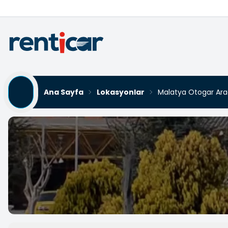
Ana Sayfa
Lokasyonlar
Malatya Otogar Ara
Malatya Otogar Araç Kir
Yükleniyor...