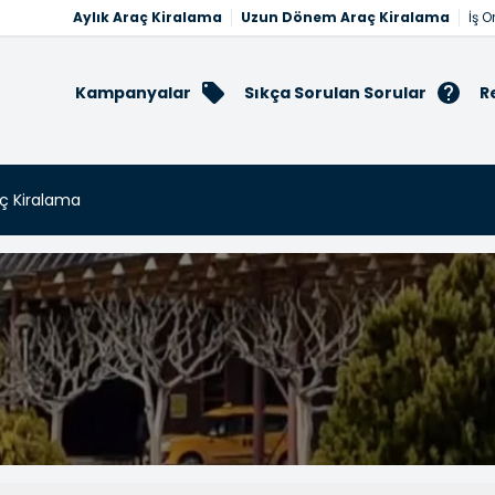
Aylık Araç Kiralama
Uzun Dönem Araç Kiralama
İş O
Kampanyalar
Sıkça Sorulan Sorular
R
ç Kiralama
alama