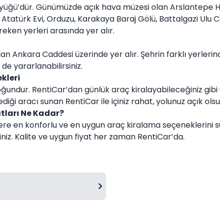
öyüğü’dür. Günümüzde açık hava müzesi olan Arslantepe Hö
a Atatürk Evi, Orduzu, Karakaya Baraj Gölü, Battalgazi Ul
eken yerleri arasında yer alır.
n Ankara Caddesi üzerinde yer alır. Şehrin farklı yerlerind
e yararlanabilirsiniz.
kleri
undur. RentiCar’dan günlük araç kiralayabileceğiniz gibi 
lediği aracı sunan RentiCar ile içiniz rahat, yolunuz açık olsu
tları Ne Kadar?
lere en konforlu ve en uygun araç kiralama seçeneklerini
iniz. Kalite ve uygun fiyat her zaman RentiCar’da.