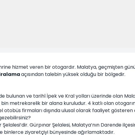
hrine hizmet veren bir otogardır. Malatya, geçmişten günü
kiralama
açısından talebin yüksek olduğu bir bölgedir.
bulunan ve tarihî İpek ve Kral yolları üzerinde olan Malatya
 metrekarelik bir alana kuruludur. 4 katlı olan otogarın çev
l otobüs firmaları dışında ulusal olarak faaliyet gösteren
ezebilirsiniz?
 Şelalesi’dir. Gürpınar Şelalesi, Malatya’nın Darende ilçes
inde binlerce ziyaretçiyi bünyesinde ağırlamaktadır.