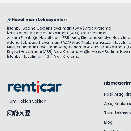
Havalimanı Lokasyonları
İstanbul Sabiha Gökçen Havalimanı (SAW) Araç Kiralama
İzmir Adnan Menderes Havalimanı (ADB) Araç Kiralama
Ankara Esenboğa Havalimanı (ESB) Araç Kiralama
Antalya Havaliman
Adana Şakirpaşa Havalimanı (ADA) Araç Kiralama
Trabzon Havaliman
Muğla Dalaman Havalimanı Araç Kiralama
Gaziantep Havalimanı (G
Kayseri Havalimanı (ASR) Araç Kiralama
Muğla Milas - Bodrum Haval
İstanbul Havalimanı (IST) Araç Kiralama
Hizmetlerim
Nasıl Araç Ki
Tüm Hakları Saklıdır.
Araç Kiralama
Tüm Lokasyo
Blog