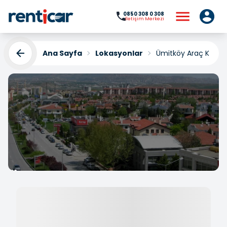
0850 308 0 308
İletişim Merkezi
Ana Sayfa
Lokasyonlar
Ümitköy Araç Kiral
Ümitköy Araç Kiralama
Yükleniyor...