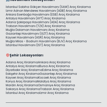
İstanbul Sabiha Gökçen Havalimanı (SAW) Araç Kiralama
İzmir Adnan Menderes Havalimanı (ADB) Araç Kiralama
Ankara Esenboğa Havalimanı (ESB) Araç Kiralama
Antalya Havalimanı (AYT) Araç Kiralama
Adana Şakirpaşa Havalimanı (ADA) Araç Kiralama
Trabzon Havalimanı (TZX) Araç Kiralama
Muğla Dalaman Havalimanı Araç Kiralama
Gaziantep Havalimanı (GZT) Araç Kiralama
Kayseri Havalimanı (ASR) Araç Kiralama
Muğla Milas - Bodrum Havalimanı (BJV) Araç Kiralama
İstanbul Havalimanı (IST) Araç Kiralama
Şehir Lokasyonları
Adana Araç Kiralama
Ankara Araç Kiralama
Antalya Araç Kiralama
Bursa Araç Kiralama
Diyarbakır Araç Kiralama
Edirne Araç Kiralama
Eskişehir Araç Kiralama
Gaziantep Araç Kiralama
Kayseri Araç Kiralama
Kocaeli Araç Kiralama
Konya Araç Kiralama
Malatya Araç Kiralama
Mardin Araç Kiralama
Osmaniye Araç Kiralama
Sakarya Araç Kiralama
Trabzon Araç Kiralama
İstanbul Araç Kiralama
İzmir Araç Kiralama