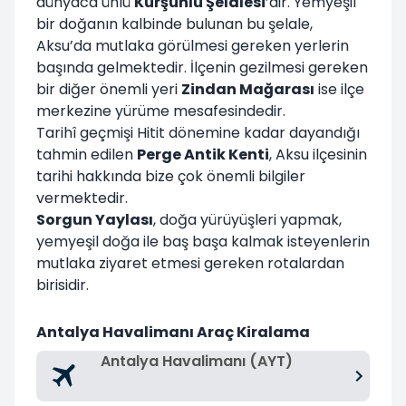
dünyaca ünlü
Kurşunlu Şelalesi
’dir. Yemyeşil
bir doğanın kalbinde bulunan bu şelale,
Aksu’da mutlaka görülmesi gereken yerlerin
başında gelmektedir. İlçenin gezilmesi gereken
bir diğer önemli yeri
Zindan Mağarası
ise ilçe
merkezine yürüme mesafesindedir.
Tarihî geçmişi Hitit dönemine kadar dayandığı
tahmin edilen
Perge Antik Kenti
, Aksu ilçesinin
tarihi hakkında bize çok önemli bilgiler
vermektedir.
Sorgun Yaylası
, doğa yürüyüşleri yapmak,
yemyeşil doğa ile baş başa kalmak isteyenlerin
mutlaka ziyaret etmesi gereken rotalardan
birisidir.
Antalya Havalimanı Araç Kiralama
Antalya Havalimanı (AYT)