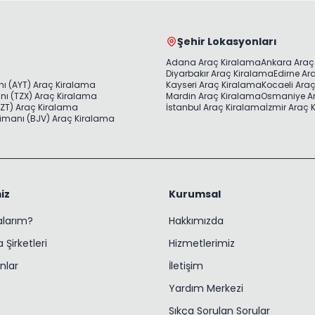
Şehir Lokasyonları
Adana Araç Kiralama
Ankara Araç
Diyarbakır Araç Kiralama
Edirne Ar
ı (AYT) Araç Kiralama
Kayseri Araç Kiralama
Kocaeli Ara
ı (TZX) Araç Kiralama
Mardin Araç Kiralama
Osmaniye A
ZT) Araç Kiralama
İstanbul Araç Kiralama
İzmir Araç
imanı (BJV) Araç Kiralama
iz
Kurumsal
ralarım?
Hakkımızda
 Şirketleri
Hizmetlerimiz
nlar
İletişim
Yardım Merkezi
Sıkça Sorulan Sorular