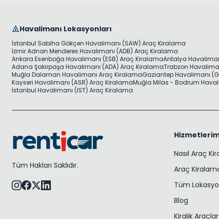
Havalimanı Lokasyonları
İstanbul Sabiha Gökçen Havalimanı (SAW) Araç Kiralama
İzmir Adnan Menderes Havalimanı (ADB) Araç Kiralama
Ankara Esenboğa Havalimanı (ESB) Araç Kiralama
Antalya Havaliman
Adana Şakirpaşa Havalimanı (ADA) Araç Kiralama
Trabzon Havaliman
Muğla Dalaman Havalimanı Araç Kiralama
Gaziantep Havalimanı (G
Kayseri Havalimanı (ASR) Araç Kiralama
Muğla Milas - Bodrum Haval
İstanbul Havalimanı (IST) Araç Kiralama
Hizmetlerim
Nasıl Araç Ki
Tüm Hakları Saklıdır.
Araç Kiralama
Tüm Lokasyo
Blog
Kiralık Araçlar