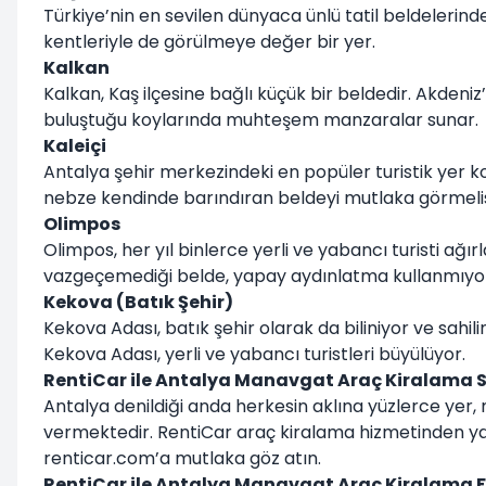
Türkiye’nin en sevilen dünyaca ünlü tatil beldelerind
kentleriyle de görülmeye değer bir yer.
Kalkan
Kalkan, Kaş ilçesine bağlı küçük bir beldedir. Akdeniz
buluştuğu koylarında muhteşem manzaralar sunar.
Kaleiçi
Antalya şehir merkezindeki en popüler turistik yer kon
nebze kendinde barındıran beldeyi mutlaka görmelis
Olimpos
Olimpos, her yıl binlerce yerli ve yabancı turisti ağır
vazgeçemediği belde, yapay aydınlatma kullanmıyor; 
Kekova (Batık Şehir)
Kekova Adası, batık şehir olarak da biliniyor ve sahili
Kekova Adası, yerli ve yabancı turistleri büyülüyor.
RentiCar ile Antalya Manavgat Araç Kiralama S
Antalya denildiği anda herkesin aklına yüzlerce yer,
vermektedir. RentiCar araç kiralama hizmetinden yara
renticar.com’a mutlaka göz atın.
RentiCar ile
Antalya Manavgat Araç Kiralama Fi