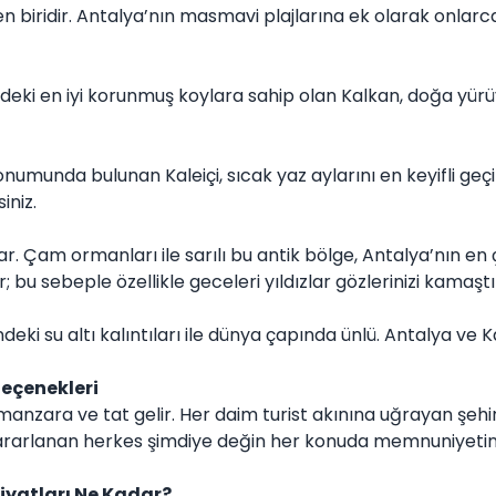
en biridir. Antalya’nın masmavi plajlarına ek olarak onlar
’deki en iyi korunmuş koylara sahip olan Kalkan, doğa yürüyü
umunda bulunan Kaleiçi, sıcak yaz aylarını en keyifli geçir
iniz.
lar. Çam ormanları ile sarılı bu antik bölge, Antalya’nın en 
bu sebeple özellikle geceleri yıldızlar gözlerinizi kamaş
ndeki su altı kalıntıları ile dünya çapında ünlü. Antalya ve
eçenekleri
 manzara ve tat gelir. Her daim turist akınına uğrayan şehi
rlanan herkes şimdiye değin her konuda memnuniyetini bild
yatları Ne Kadar?