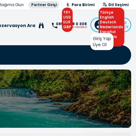
rtağımız Olun
Partner Girişi
Para Birimi
Dil Seçimi
TRY
Türkçe
USD
English
EUR
Deutsch
Giriş Yap
0850 308 0 308
ezervasyon Ara
GBP
Nederlands
veya Üye Ol
İletişim Merkezi
Español
Français
Giriş Yap
Arabic
Üye Ol