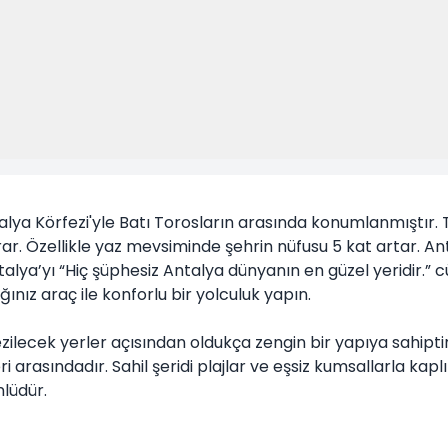
lya Körfezi'yle Batı Torosların arasında konumlanmıştır. T
ğrar. Özellikle yaz mevsiminde şehrin nüfusu 5 kat artar. An
talya’yı “Hiç şüphesiz Antalya dünyanın en güzel yeridir.” 
nız araç ile konforlu bir yolculuk yapın.
, gezilecek yerler açısından oldukça zengin bir yapıya sahip
eleri arasındadır. Sahil şeridi plajlar ve eşsiz kumsallarla 
nlüdür.