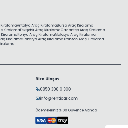
 Kiralama
Antalya Araç Kiralama
Bursa Araç Kiralama
aç Kiralama
Eskişehir Araç Kiralama
Gaziantep Araç Kiralama
ç Kiralama
Konya Araç Kiralama
Malatya Araç Kiralama
raç Kiralama
Sakarya Araç Kiralama
Trabzon Araç Kiralama
 Kiralama
Bize Ulaşın
0850 308 0 308
info@renticar.com
Ödemeleriniz %100 Güvence Altında