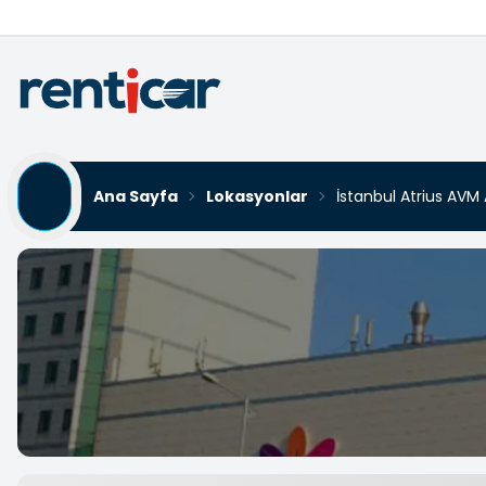
Ana Sayfa
Lokasyonlar
İstanbul Atrius AVM
İstanbul Atrius AVM Araç
Yükleniyor...