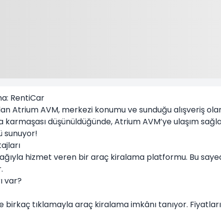
ma: RentiCar
alan
Atrium AVM
, merkezi konumu ve sunduğu alışveriş olan
ıma karmaşası düşünüldüğünde, Atrium AVM’ye ulaşım sağla
mü sunuyor!
ajları
ğı ağıyla hizmet veren bir araç kiralama platformu. Bu say
.
ı var?
birkaç tıklamayla araç kiralama imkânı tanıyor. Fiyatları k