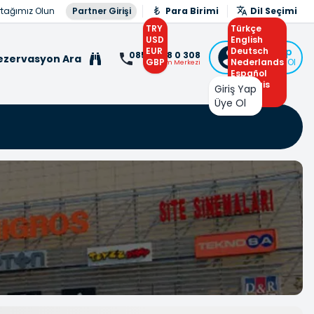
rtağımız Olun
Partner Girişi
Para Birimi
Dil Seçimi
TRY
Türkçe
USD
English
EUR
Deutsch
Giriş Yap
0850 308 0 308
ezervasyon Ara
GBP
Nederlands
veya Üye Ol
İletişim Merkezi
Español
Français
Giriş Yap
Arabic
Üye Ol