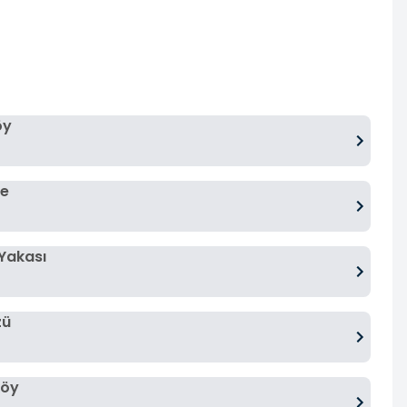
öy
ne
Yakası
zü
köy