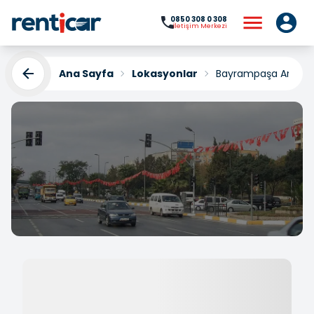
0850 308 0 308
İletişim Merkezi
Ana Sayfa
Lokasyonlar
Bayrampaşa Araç K
Bayrampaşa Araç
Kiralama
Yükleniyor...