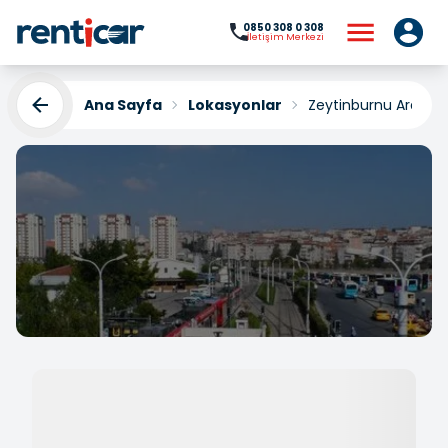
0850 308 0 308
İletişim Merkezi
Ana Sayfa
Lokasyonlar
Zeytinburnu Araç K
Zeytinburnu Araç
Kiralama
Yükleniyor...