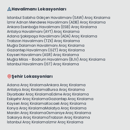
Havalimanı Lokasyonları
İstanbul Sabiha Gökçen Havalimanı (SAW) Araç Kiralama
İzmir Adnan Menderes Havalimanı (ADB) Araç Kiralama
Ankara Esenboğa Havalimanı (ESB) Araç Kiralama
Antalya Havalimanı (AYT) Araç Kiralama
Adana Şakirpaşa Havalimanı (ADA) Araç Kiralama
Trabzon Havalimanı (TZX) Araç Kiralama
Muğla Dalaman Havalimanı Araç Kiralama
Gaziantep Havalimanı (GZT) Araç Kiralama
Kayseri Havalimanı (ASR) Araç Kiralama
Muğla Milas - Bodrum Havalimanı (BJV) Araç Kiralama
İstanbul Havalimanı (IST) Araç Kiralama
Şehir Lokasyonları
Adana Araç Kiralama
Ankara Araç Kiralama
Antalya Araç Kiralama
Bursa Araç Kiralama
Diyarbakır Araç Kiralama
Edirne Araç Kiralama
Eskişehir Araç Kiralama
Gaziantep Araç Kiralama
Kayseri Araç Kiralama
Kocaeli Araç Kiralama
Konya Araç Kiralama
Malatya Araç Kiralama
Mardin Araç Kiralama
Osmaniye Araç Kiralama
Sakarya Araç Kiralama
Trabzon Araç Kiralama
İstanbul Araç Kiralama
İzmir Araç Kiralama