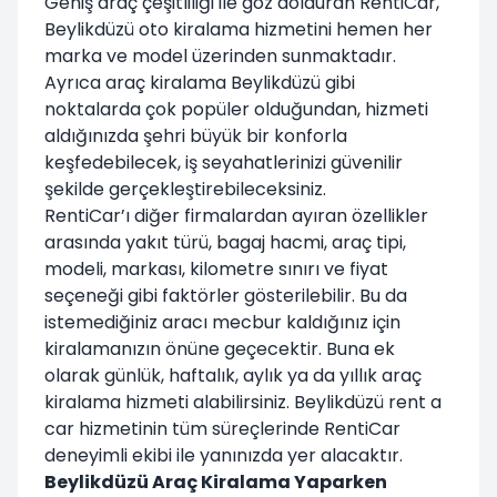
Geniş araç çeşitliliği ile göz dolduran RentiCar,
Beylikdüzü oto kiralama hizmetini hemen her
marka ve model üzerinden sunmaktadır.
Ayrıca araç kiralama Beylikdüzü gibi
noktalarda çok popüler olduğundan, hizmeti
aldığınızda şehri büyük bir konforla
keşfedebilecek, iş seyahatlerinizi güvenilir
şekilde gerçekleştirebileceksiniz.
RentiCar’ı diğer firmalardan ayıran özellikler
arasında yakıt türü, bagaj hacmi, araç tipi,
modeli, markası, kilometre sınırı ve fiyat
seçeneği gibi faktörler gösterilebilir. Bu da
istemediğiniz aracı mecbur kaldığınız için
kiralamanızın önüne geçecektir. Buna ek
olarak günlük, haftalık, aylık ya da yıllık araç
kiralama hizmeti alabilirsiniz. Beylikdüzü rent a
car hizmetinin tüm süreçlerinde RentiCar
deneyimli ekibi ile yanınızda yer alacaktır.
Beylikdüzü Araç Kiralama Yaparken